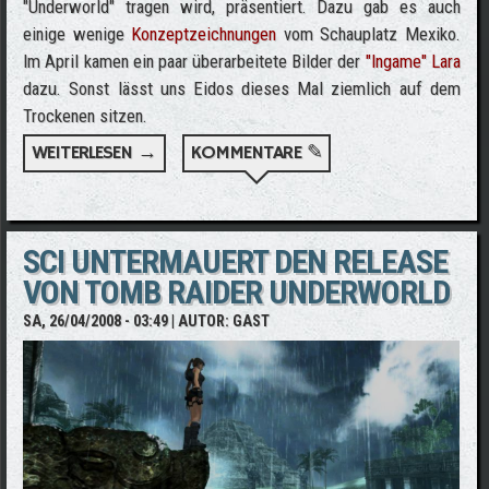
"Underworld" tragen wird, präsentiert. Dazu gab es auch
einige wenige
Konzeptzeichnungen
vom Schauplatz Mexiko.
Im April kamen ein paar überarbeitete Bilder der
"Ingame" Lara
dazu. Sonst lässt uns Eidos dieses Mal ziemlich auf dem
Trockenen sitzen.
WEITERLESEN →
ÜBER TOMB RAIDER UNDERWORLD -
KOMMENTARE ✎
NEUES MATERIAL, BITTE WARTEN ...
SCI UNTERMAUERT DEN RELEASE
VON TOMB RAIDER UNDERWORLD
SA, 26/04/2008 - 03:49
| AUTOR:
GAST