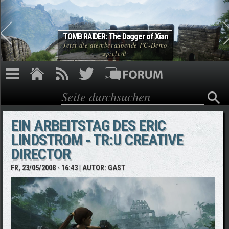
Direkt zum Inhalt
TOMB RAIDER: The Dagger of Xian
Jetzt die atemberaubende PC-Demo
spielen!
Suche
Suchformular
EIN ARBEITSTAG DES ERIC
LINDSTROM - TR:U CREATIVE
DIRECTOR
FR, 23/05/2008 - 16:43
| AUTOR:
GAST