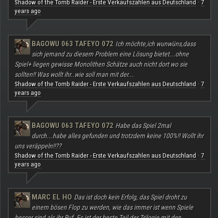
Shadow of the Tomb Raider - Erste Verkaufszahlen aus Deutschland
7
·
years ago
BAGOWU 063 TAFEYO 072
Ich möchte,ich wunwüns,dass
sich jemand zu diesem Problem eine Lösung bietet...ohne
Spiel+ liegen gewisse Monolithen Schätze auch nicht dort wo sie
sollten!! Was wollt ihr..wie soll man mit der...
Shadow of the Tomb Raider - Erste Verkaufszahlen aus Deutschland
7
·
years ago
BAGOWU 063 TAFEYO 072
Habe das Spiel 2mal
durch...habe alles gefunden und trotzdem keine 100%!! Wollt ihr
uns veräppeln!!??
Shadow of the Tomb Raider - Erste Verkaufszahlen aus Deutschland
7
·
years ago
MARC EL HO
Das ist doch kein Erfolg, das Spiel droht zu
einem bösen Flop zu werden, wie das immer ist wenn Spiele
besser sind als ihr Ruf. Es ist der beste Teil der Trilogie mit den