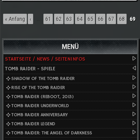
Seiten
« Anfang
‹
…
61
62
63
64
65
66
67
68
69
MENÜ
STARTSEITE / NEWS / SEITENINFOS
TOMB RAIDER - SPIELE
SHADOW OF THE TOMB RAIDER
RISE OF THE TOMB RAIDER
TOMB RAIDER (REBOOT, 2013)
TOMB RAIDER UNDERWORLD
TOMB RAIDER ANNIVERSARY
TOMB RAIDER LEGEND
TOMB RAIDER: THE ANGEL OF DARKNESS