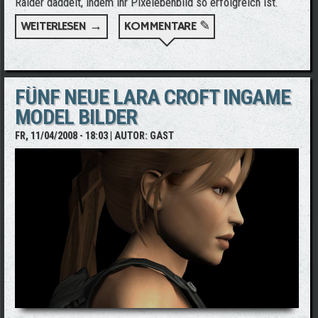
Raider daddelt, indem ihr Pixelebenbild so erfolgreich ist.
WEITERLESEN →
ÜBER DAS DEUTSCHE LARA CROFT DOUBLE
KOMMENTARE ✎
DIANA DOROW IM INTERVIEW
FÜNF NEUE LARA CROFT INGAME
MODEL BILDER
FR, 11/04/2008 - 18:03
| AUTOR:
GAST