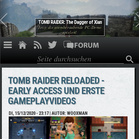
Direkt zum Inhalt
TOMB RAIDER: The Dagger of Xian
Jetzt die atemberaubende PC-Demo
spielen!
Suche
Suchformular
TOMB RAIDER RELOADED -
EARLY ACCESS UND ERSTE
GAMEPLAYVIDEOS
DI, 15/12/2020 - 23:17
| AUTOR:
WOOXMAN