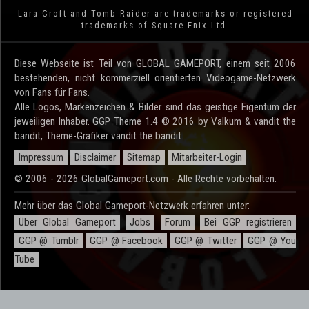
Lara Croft and Tomb Raider are trademarks or registered
trademarks of Square Enix Ltd.
Diese Webseite ist Teil von GLOBAL GAMEPORT, einem seit 2006
bestehenden, nicht kommerziell orientierten Videogame-Netzwerk
von Fans für Fans.
Alle Logos, Markenzeichen & Bilder sind das geistige Eigentum der
jeweiligen Inhaber. GGP Theme 1.4 © 2016 by Valkum & vandit the
bandit, Theme-Grafiker vandit the bandit.
Impressum
Disclaimer
Sitemap
Mitarbeiter-Login
© 2006 - 2026 GlobalGameport.com - Alle Rechte vorbehalten.
Mehr über das Global Gameport-Netzwerk erfahren unter:
Über Global Gameport
Jobs
Forum
Bei GGP registrieren
GGP @ Tumblr
GGP @ Facebook
GGP @ Twitter
GGP @ You
Tube