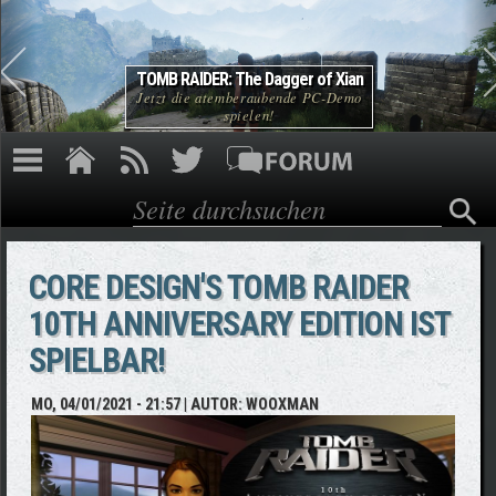
Direkt zum Inhalt
TOMB RAIDER: The Dagger of Xian
Jetzt die atemberaubende PC-Demo
spielen!
Suche
Suchformular
CORE DESIGN'S TOMB RAIDER
10TH ANNIVERSARY EDITION IST
SPIELBAR!
MO, 04/01/2021 - 21:57
| AUTOR:
WOOXMAN