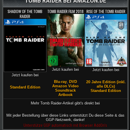
TOMB RAIDER BEI AMAZON.DE
SHADOW OF THE TOMB
TOMB RAIDER FILM 2018
RISE OF THE TOMB RAIDER
RAIDER
Jetzt kaufen bei
Jetzt kaufen bei
Jetzt kaufen bei
Blu-ray
,
DVD
20 Jahre Edition (inkl.
Amazon Video
alle DLCs)
Standard Edition
Soundtrack
Standard Edition
Artbook
Mehr Tomb Raider-Artikel gibt's direkt bei
Mit jeder Bestellung über diese Links unterstützt Du diese Seite & das
GGP-Netzwerk, danke!
Unterstütze GGP automatisch mit Browser AddOn's