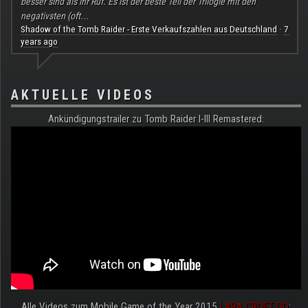
besser sind als ihr Ruf. Es ist der beste Teil der Trilogie mit den
negativsten (oft...
Shadow of the Tomb Raider - Erste Verkaufszahlen aus Deutschland
7
·
years ago
AKTUELLE VIDEOS
Ankündigungstrailer zu Tomb Raider I-III Remastered:
Alle Videos zum Mobile Game of the Year 2015
LARA CROFT GO
: