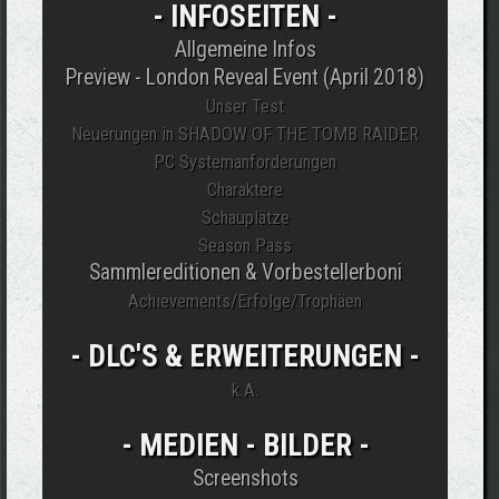
- INFOSEITEN -
Allgemeine Infos
Preview - London Reveal Event (April 2018)
Unser Test
Neuerungen in SHADOW OF THE TOMB RAIDER
PC Systemanforderungen
Charaktere
Schauplätze
Season Pass
Sammlereditionen & Vorbestellerboni
Achievements/Erfolge/Trophäen
- DLC'S & ERWEITERUNGEN -
k.A.
- MEDIEN - BILDER -
Screenshots