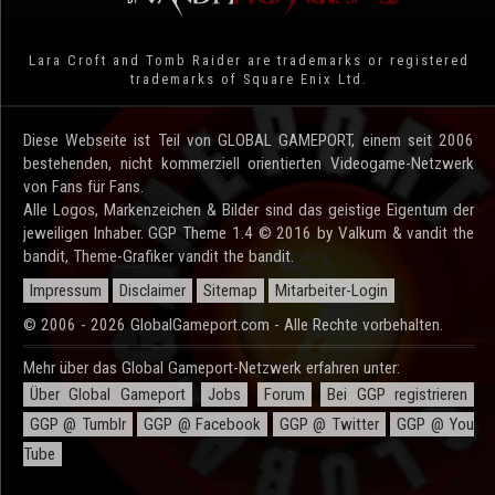
Lara Croft and Tomb Raider are trademarks or registered
trademarks of Square Enix Ltd.
Diese Webseite ist Teil von GLOBAL GAMEPORT, einem seit 2006
bestehenden, nicht kommerziell orientierten Videogame-Netzwerk
von Fans für Fans.
Alle Logos, Markenzeichen & Bilder sind das geistige Eigentum der
jeweiligen Inhaber. GGP Theme 1.4 © 2016 by Valkum & vandit the
bandit, Theme-Grafiker vandit the bandit.
Impressum
Disclaimer
Sitemap
Mitarbeiter-Login
© 2006 - 2026 GlobalGameport.com - Alle Rechte vorbehalten.
Mehr über das Global Gameport-Netzwerk erfahren unter:
Über Global Gameport
Jobs
Forum
Bei GGP registrieren
GGP @ Tumblr
GGP @ Facebook
GGP @ Twitter
GGP @ You
Tube