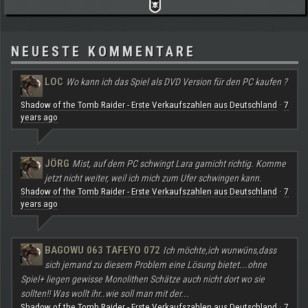
NEUESTE KOMMENTARE
LOC
Wo kann ich das Spiel als DVD Version für den PC kaufen ?
Shadow of the Tomb Raider - Erste Verkaufszahlen aus Deutschland
7
·
years ago
JÖRG
Mist, auf dem PC schwingt Lara garnicht richtig. Komme
jetzt nicht weiter, weil ich mich zum Ufer schwingen kann.
Shadow of the Tomb Raider - Erste Verkaufszahlen aus Deutschland
7
·
years ago
BAGOWU 063 TAFEYO 072
Ich möchte,ich wunwüns,dass
sich jemand zu diesem Problem eine Lösung bietet...ohne
Spiel+ liegen gewisse Monolithen Schätze auch nicht dort wo sie
sollten!! Was wollt ihr..wie soll man mit der...
Shadow of the Tomb Raider - Erste Verkaufszahlen aus Deutschland
7
·