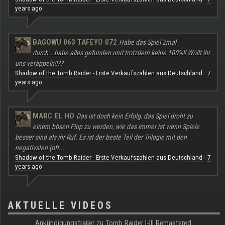
years ago
BAGOWU 063 TAFEYO 072
Habe das Spiel 2mal
durch...habe alles gefunden und trotzdem keine 100%!! Wollt ihr
uns veräppeln!!??
Shadow of the Tomb Raider - Erste Verkaufszahlen aus Deutschland
7
·
years ago
MARC EL HO
Das ist doch kein Erfolg, das Spiel droht zu
einem bösen Flop zu werden, wie das immer ist wenn Spiele
besser sind als ihr Ruf. Es ist der beste Teil der Trilogie mit den
negativsten (oft...
Shadow of the Tomb Raider - Erste Verkaufszahlen aus Deutschland
7
·
years ago
AKTUELLE VIDEOS
Ankündigungstrailer zu Tomb Raider I-III Remastered: