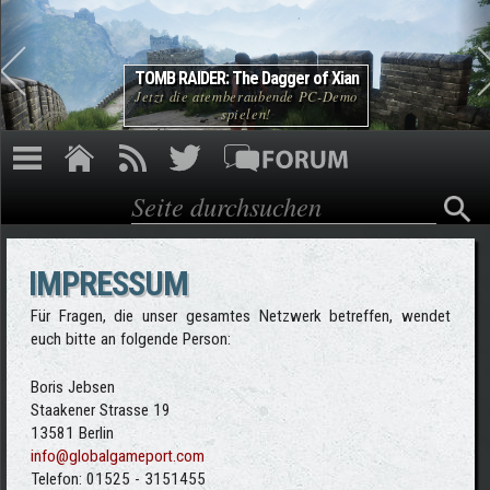
Direkt zum Inhalt
TOMB RAIDER: The Dagger of Xian
Jetzt die atemberaubende PC-Demo
spielen!
Suche
Suchformular
IMPRESSUM
Für Fragen, die unser gesamtes Netzwerk betreffen, wendet
euch bitte an folgende Person:
Boris Jebsen
Staakener Strasse 19
13581 Berlin
info@globalgameport.com
Telefon: 01525 - 3151455