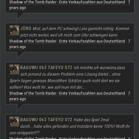
Shadow of the Tomb Raider - Erste Verkaufszahlen aus Deutschland
7
·
years ago
JÖRG
Mist, auf dem PC schwingt Lara garnicht richtig. Komme
jetzt nicht weiter, weil ich mich zum Ufer schwingen kann.
Shadow of the Tomb Raider - Erste Verkaufszahlen aus Deutschland
7
·
years ago
BAGOWU 063 TAFEYO 072
Ich möchte,ich wunwüns,dass
sich jemand zu diesem Problem eine Lösung bietet...ohne
Spiel+ liegen gewisse Monolithen Schätze auch nicht dort wo sie
sollten!! Was wollt ihr..wie soll man mit der...
Shadow of the Tomb Raider - Erste Verkaufszahlen aus Deutschland
7
·
years ago
BAGOWU 063 TAFEYO 072
Habe das Spiel 2mal
durch...habe alles gefunden und trotzdem keine 100%!! Wollt ihr
uns veräppeln!!??
Shadow of the Tomb Raider - Erste Verkaufszahlen aus Deutschland
7