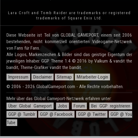
Lara Croft and Tomb Raider are trademarks or registered
trademarks of Square Enix Ltd.
Diese Webseite ist Teil von GLOBAL GAMEPORT, einem seit 2006
bestehenden, nicht kommerziell orientierten Videogame-Netzwerk
von Fans für Fans.
Alle Logos, Markenzeichen & Bilder sind das geistige Eigentum der
jeweiligen Inhaber. GGP Theme 1.4 © 2016 by Valkum & vandit the
bandit, Theme-Grafiker vandit the bandit.
Impressum
Disclaimer
Sitemap
Mitarbeiter-Login
© 2006 - 2026 GlobalGameport.com - Alle Rechte vorbehalten.
Mehr über das Global Gameport-Netzwerk erfahren unter:
Über Global Gameport
Jobs
Forum
Bei GGP registrieren
GGP @ Tumblr
GGP @ Facebook
GGP @ Twitter
GGP @ You
Tube