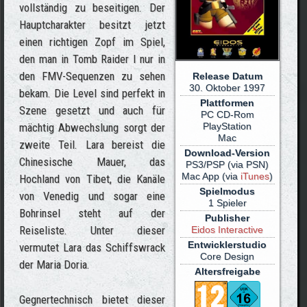
vollständig zu beseitigen. Der
Hauptcharakter besitzt jetzt
einen richtigen Zopf im Spiel,
den man in Tomb Raider I nur in
den FMV-Sequenzen zu sehen
Release Datum
30. Oktober 1997
bekam. Die Level sind perfekt in
Plattformen
Szene gesetzt und auch für
PC CD-Rom
mächtig Abwechslung sorgt der
PlayStation
Mac
zweite Teil. Lara bereist die
Download-Version
Chinesische Mauer, das
PS3/PSP (via PSN)
Mac App (via
iTunes
)
Hochland von Tibet, die Kanäle
Spielmodus
von Venedig und sogar eine
1 Spieler
Bohrinsel steht auf der
Publisher
Reiseliste. Unter dieser
Eidos Interactive
Entwicklerstudio
vermutet Lara das Schiffswrack
Core Design
der Maria Doria.
Altersfreigabe
Gegnertechnisch bietet dieser