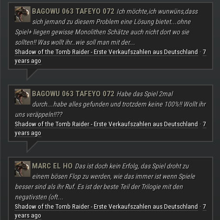
BAGOWU 063 TAFEYO 072
Ich möchte,ich wunwüns,dass
sich jemand zu diesem Problem eine Lösung bietet...ohne
Spiel+ liegen gewisse Monolithen Schätze auch nicht dort wo sie
sollten!! Was wollt ihr..wie soll man mit der...
Shadow of the Tomb Raider - Erste Verkaufszahlen aus Deutschland
7
·
years ago
BAGOWU 063 TAFEYO 072
Habe das Spiel 2mal
durch...habe alles gefunden und trotzdem keine 100%!! Wollt ihr
uns veräppeln!!??
Shadow of the Tomb Raider - Erste Verkaufszahlen aus Deutschland
7
·
years ago
MARC EL HO
Das ist doch kein Erfolg, das Spiel droht zu
einem bösen Flop zu werden, wie das immer ist wenn Spiele
besser sind als ihr Ruf. Es ist der beste Teil der Trilogie mit den
negativsten (oft...
Shadow of the Tomb Raider - Erste Verkaufszahlen aus Deutschland
7
·
years ago