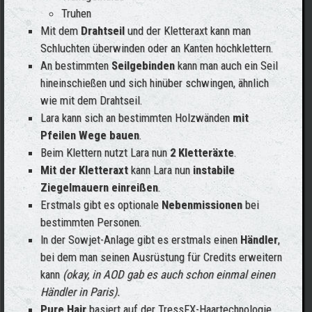
Truhen
Mit dem
Drahtseil
und der Kletteraxt kann man
Schluchten überwinden oder an Kanten hochklettern.
An bestimmten
Seilgebinden
kann man auch ein Seil
hineinschießen und sich hinüber schwingen, ähnlich
wie mit dem Drahtseil.
Lara kann sich an bestimmten Holzwänden
mit
Pfeilen Wege bauen
.
Beim Klettern nutzt Lara nun
2 Kletteräxte
.
Mit der Kletteraxt
kann Lara nun
instabile
Ziegelmauern einreißen
.
Erstmals gibt es optionale
Nebenmissionen
bei
bestimmten Personen.
In der Sowjet-Anlage gibt es erstmals einen
Händler
,
bei dem man seinen Ausrüstung für Credits erweitern
kann
(okay, in AOD gab es auch schon einmal einen
Händler in Paris).
Pure Hair
basiert auf der TressFX-Haartechnologie,