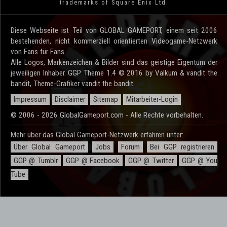
trademarks of Square Enix Ltd.
Diese Webseite ist Teil von GLOBAL GAMEPORT, einem seit 2006
bestehenden, nicht kommerziell orientierten Videogame-Netzwerk
von Fans für Fans.
Alle Logos, Markenzeichen & Bilder sind das geistige Eigentum der
jeweiligen Inhaber. GGP Theme 1.4 © 2016 by Valkum & vandit the
bandit, Theme-Grafiker vandit the bandit.
Impressum
Disclaimer
Sitemap
Mitarbeiter-Login
© 2006 - 2026 GlobalGameport.com - Alle Rechte vorbehalten.
Mehr über das Global Gameport-Netzwerk erfahren unter:
Über Global Gameport
Jobs
Forum
Bei GGP registrieren
GGP @ Tumblr
GGP @ Facebook
GGP @ Twitter
GGP @ You
Tube