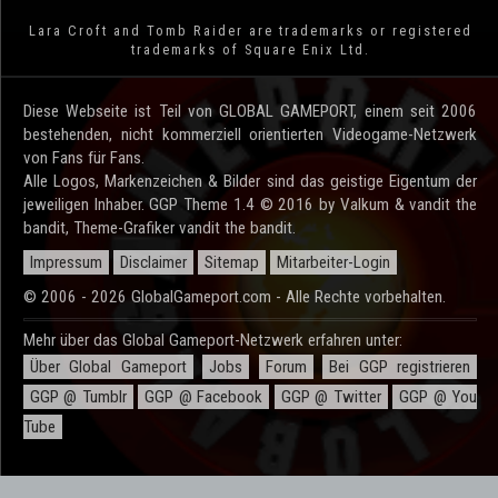
Lara Croft and Tomb Raider are trademarks or registered
trademarks of Square Enix Ltd.
Diese Webseite ist Teil von GLOBAL GAMEPORT, einem seit 2006
bestehenden, nicht kommerziell orientierten Videogame-Netzwerk
von Fans für Fans.
Alle Logos, Markenzeichen & Bilder sind das geistige Eigentum der
jeweiligen Inhaber. GGP Theme 1.4 © 2016 by Valkum & vandit the
bandit, Theme-Grafiker vandit the bandit.
Impressum
Disclaimer
Sitemap
Mitarbeiter-Login
© 2006 - 2026 GlobalGameport.com - Alle Rechte vorbehalten.
Mehr über das Global Gameport-Netzwerk erfahren unter:
Über Global Gameport
Jobs
Forum
Bei GGP registrieren
GGP @ Tumblr
GGP @ Facebook
GGP @ Twitter
GGP @ You
Tube