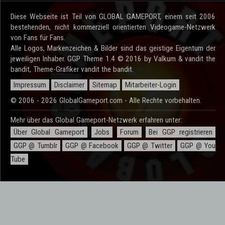
Diese Webseite ist Teil von GLOBAL GAMEPORT, einem seit 2006
bestehenden, nicht kommerziell orientierten Videogame-Netzwerk
von Fans für Fans.
Alle Logos, Markenzeichen & Bilder sind das geistige Eigentum der
jeweiligen Inhaber. GGP Theme 1.4 © 2016 by Valkum & vandit the
bandit, Theme-Grafiker vandit the bandit.
Impressum
Disclaimer
Sitemap
Mitarbeiter-Login
© 2006 - 2026 GlobalGameport.com - Alle Rechte vorbehalten.
Mehr über das Global Gameport-Netzwerk erfahren unter:
Über Global Gameport
Jobs
Forum
Bei GGP registrieren
GGP @ Tumblr
GGP @ Facebook
GGP @ Twitter
GGP @ You
Tube