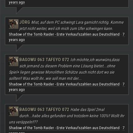
years ago
JÖRG
Mist, auf dem PC schwingt Lara garnicht richtig. Komme
jetzt nicht weiter, weil ich mich zum Ufer schwingen kann.
Shadow of the Tomb Raider - Erste Verkaufszahlen aus Deutschland
7
·
years ago
BAGOWU 063 TAFEYO 072
Ich möchte,ich wunwüns,dass
sich jemand zu diesem Problem eine Lösung bietet...ohne
Spiel+ liegen gewisse Monolithen Schätze auch nicht dort wo sie
sollten!! Was wollt ihr..wie soll man mit der...
Shadow of the Tomb Raider - Erste Verkaufszahlen aus Deutschland
7
·
years ago
BAGOWU 063 TAFEYO 072
Habe das Spiel 2mal
durch...habe alles gefunden und trotzdem keine 100%!! Wollt ihr
uns veräppeln!!??
Shadow of the Tomb Raider - Erste Verkaufszahlen aus Deutschland
7
·