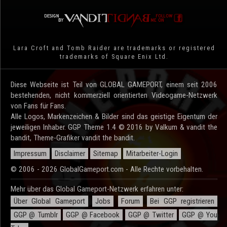
Lara Croft and Tomb Raider are trademarks or registered
trademarks of Square Enix Ltd.
Diese Webseite ist Teil von GLOBAL GAMEPORT, einem seit 2006
bestehenden, nicht kommerziell orientierten Videogame-Netzwerk
von Fans für Fans.
Alle Logos, Markenzeichen & Bilder sind das geistige Eigentum der
jeweiligen Inhaber. GGP Theme 1.4 © 2016 by Valkum & vandit the
bandit, Theme-Grafiker vandit the bandit.
Impressum
Disclaimer
Sitemap
Mitarbeiter-Login
© 2006 - 2026 GlobalGameport.com - Alle Rechte vorbehalten.
Mehr über das Global Gameport-Netzwerk erfahren unter:
Über Global Gameport
Jobs
Forum
Bei GGP registrieren
GGP @ Tumblr
GGP @ Facebook
GGP @ Twitter
GGP @ You