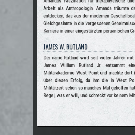
Amandas Faszination für metaphysische und
Arbeit als Anthropologin. Amanda träumte 
entdecken, das aus der modernen Geschellscah
Gleichgesinnte in die vergessenen Geheimnisse
Karriere in einer eingestürzten peruanischen G
JAMES W. RUTLAND
Der name Rutland wird seit vielen Jahren mit
James William Rutland Jr. entsammt eine
Militärakademie West Point und machte dort 
über diesen Erfolg, da ihm die in West Poin
Militärzeit schon so manches Mal geholfen ha
Regel, was er will, und schreckt vor keinem Mi