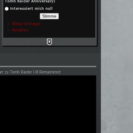
Tomb Raider Anniversary)
Interessiert mich null
Ältere Umfragen
Resultate
er zu Tomb Raider I-III Remastered: