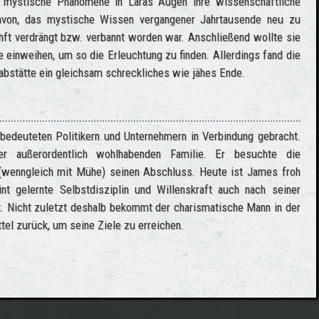
 mystische Phänomene in Laras Augen ihre wissenschaftliche
davon, das mystische Wissen vergangener Jahrtausende neu zu
ft verdrängt bzw. verbannt worden war. Anschließend wollte sie
 einweihen, um so die Erleuchtung zu finden. Allerdings fand die
rabstätte ein gleichsam schreckliches wie jähes Ende.
 bedeuteten Politikern und Unternehmern in Verbindung gebracht.
r außerordentlich wohlhabenden Familie. Er besuchte die
(wenngleich mit Mühe) seinen Abschluss. Heute ist James froh
t gelernte Selbstdisziplin und Willenskraft auch nach seiner
t. Nicht zuletzt deshalb bekommt der charismatische Mann in der
ttel zurück, um seine Ziele zu erreichen.