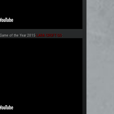
 Game of the Year 2015
LARA CROFT GO
: