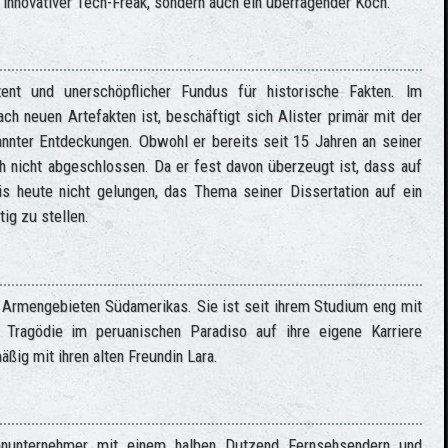
in innovativer Tech-Freak, sondern auch ein überragender Koch.
tent und unerschöpflicher Fundus für historische Fakten. Im
ch neuen Artefakten ist, beschäftigt sich Alister primär mit der
nnter Entdeckungen. Obwohl er bereits seit 15 Jahren an seiner
ch nicht abgeschlossen. Da er fest davon überzeugt ist, dass auf
bis heute nicht gelungen, das Thema seiner Dissertation auf ein
ig zu stellen.
n Armengebieten Südamerikas. Sie ist seit ihrem Studium eng mit
 Tragödie im peruanischen Paradiso auf ihre eigene Karriere
mäßig mit ihren alten Freundin Lara.
enunternehmer mit einem halben Dutzend Fernsehsendern und