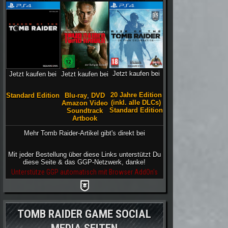
Jetzt kaufen bei
Jetzt kaufen bei
Jetzt kaufen bei
20 Jahre Edition
Blu-ray
,
DVD
Standard Edition
(inkl. alle DLCs)
Amazon Video
Standard Edition
Soundtrack
Artbook
Mehr Tomb Raider-Artikel gibt's direkt bei
Mit jeder Bestellung über diese Links unterstützt Du
diese Seite & das GGP-Netzwerk, danke!
Unterstütze GGP automatisch mit Browser AddOn's
TOMB RAIDER GAME SOCIAL