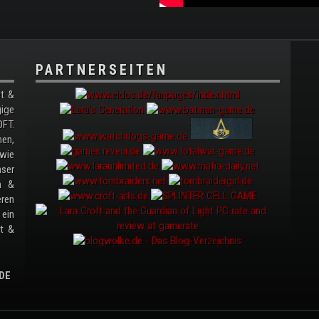
PARTNERSEITEN
t &
gige
FT.
nen,
wie
ser
en &
ren
ein
it &
DE