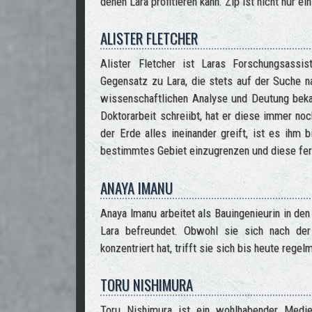
denen Lara profitieren kann. Zip ist nicht nur e
ALISTER FLETCHER
Alister Fletcher ist Laras Forschungsassis
Gegensatz zu Lara, die stets auf der Suche na
wissenschaftlichen Analyse und Deutung beka
Doktorarbeit schreiibt, hat er diese immer no
der Erde alles ineinander greift, ist es ihm 
bestimmtes Gebiet einzugrenzen und diese fert
ANAYA IMANU
Anaya Imanu arbeitet als Bauingenieurin in de
Lara befreundet. Obwohl sie sich nach der
konzentriert hat, trifft sie sich bis heute regel
TORU NISHIMURA
Toru Nishimura ist ein wohlhabender Medi