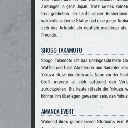
Zeitungen in ganz Japan. Trotz seines komete
treu geblieben. Im Laufe seiner Recherchen 
wertvolle silberne Statue und eine junge Arch
sich das Artefakt als deutlich mächtiger al
Freunde.
SHOGO TAKAMOTO
Shogo Takamoto ist das uneingeschränkte Obe
Waffen und führt Abenteurer und Sammler immer
Yakuza stützt ihn stets aufs Neue vor der Rac
Croft musste er sich aufgrund des Verlu
zurückziehen. Bis heute rätseln die Yakuza, w
könnte ihm überlegen gewesen sein, den Yakuza
AMANDA EVERT
Während ihres gemeinsamen Studiums war Ama