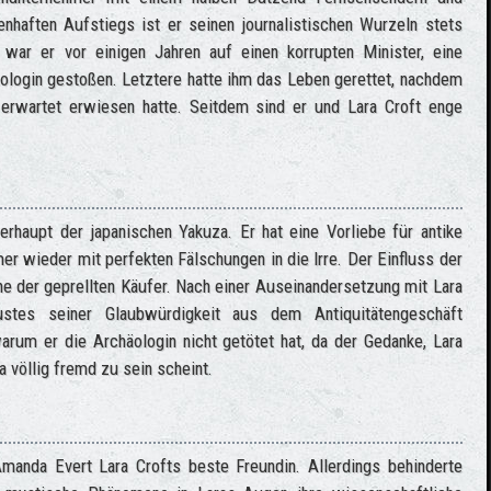
nhaften Aufstiegs ist er seinen journalistischen Wurzeln stets
war er vor einigen Jahren auf einen korrupten Minister, eine
äologin gestoßen. Letztere hatte ihm das Leben gerettet, nachdem
s erwartet erwiesen hatte. Seitdem sind er und Lara Croft enge
rhaupt der japanischen Yakuza. Er hat eine Vorliebe für antike
 wieder mit perfekten Fälschungen in die Irre. Der Einfluss der
he der geprellten Käufer. Nach einer Auseinandersetzung mit Lara
stes seiner Glaubwürdigkeit aus dem Antiquitätengeschäft
arum er die Archäologin nicht getötet hat, da der Gedanke, Lara
 völlig fremd zu sein scheint.
nda Evert Lara Crofts beste Freundin. Allerdings behinderte