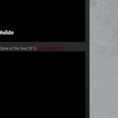
 Game of the Year 2015
LARA CROFT GO
: