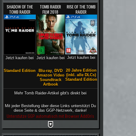
SHADOW OF THE
TOMB RAIDER
RISE OF THE TOMB
TOMB RAIDER
FILM 2018
RAIDER
Jetzt kaufen bei
Jetzt kaufen bei
Jetzt kaufen bei
20 Jahre Edition
Blu-ray
,
DVD
Standard Edition
(inkl. alle DLCs)
Amazon Video
Standard Edition
Soundtrack
Artbook
Mehr Tomb Raider-Artikel gibt's direkt bei
Mit jeder Bestellung über diese Links unterstützt Du
diese Seite & das GGP-Netzwerk, danke!
Unterstütze GGP automatisch mit Browser AddOn's