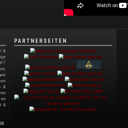
PARTNERSEITEN
t &
gige
FT.
nen,
wie
ser
en &
ren
ein
it &
DE