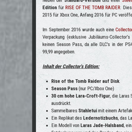
Neben der
Standard-Version
und einer
Stee
Edition
für
RISE OF THE TOMB RAIDER
. Dies
2015 für Xbox One, Anfang 2016 für PC veröffen
Im September 2016 wurde auch eine
Collecto
Verpackung (exklusive Jubiläums-Collector’s
keinen Season Pass, da alle DLC's in der PS
99,99 angegeben.
Inhalt der Collector's Edition:
Rise of the Tomb Raider auf Disk
.
Season Pass
(nur PC/Xbox One)
30 cm hohe Lara-Croft-Figur
, die Laras
ausdrückt.
Sammelbares
Stahletui
mit einem Artefa
Ein Replikat des
Ledernotizbuchs
, das L
Ein Modell von
Laras Jade-Halsband
, ei