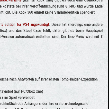
lbook-Variante
(nur für Xbox One) gibt es auch eine
Collector's
e kostete bei Ihrer Veröffentlichung rund € 140,- und wurde Ende
tlicht. Die Xbox 360 erhielt keine Sammleredition spendiert.
r's Edition für PS4 angekündigt
. Diese hat allerdings eine andere
 Box) und das Steel Case fehlt, dafür gibt es beim Hauptspiel
4-Version automatisch enthalten sind. Der Neu-Preis wird mit €
 Suche nach Antworten auf ihrer ersten Tomb-Raider-Expedition
ktsymbol (nur PC/Xbox One)
ara im Spiel verwendet.
nschließlich des Anhängers, der ihre erste archeologische