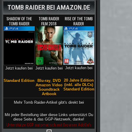
TOMB RAIDER BEI AMAZON.DE
SHADOW OF THE
TOMB RAIDER
RISE OF THE TOMB
TOMB RAIDER
FILM 2018
RAIDER
Jetzt kaufen bei
Jetzt kaufen bei
Jetzt kaufen bei
20 Jahre Edition
Blu-ray
,
DVD
Standard Edition
(inkl. alle DLCs)
Amazon Video
Standard Edition
Soundtrack
Artbook
Mehr Tomb Raider-Artikel gibt's direkt bei
Mit jeder Bestellung über diese Links unterstützt Du
diese Seite & das GGP-Netzwerk, danke!
Unterstütze GGP automatisch mit Browser AddOn's