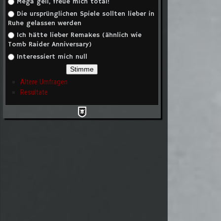
Auswahlmöglichkeiten
Mega geil, freue mich total!
Die ursprünglichen Spiele sollten lieber in
Ruhe gelassen werden
Ich hätte lieber Remakes (ähnlich wie
Tomb Raider Anniversary)
Interessiert mich null
Ältere Umfragen
Resultate