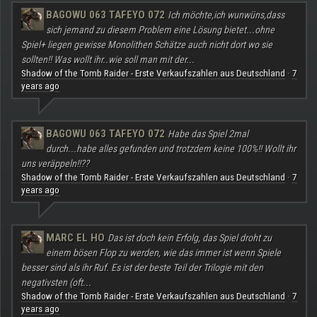
BAGOWU 063 TAFEYO 072
Ich möchte,ich wunwüns,dass
sich jemand zu diesem Problem eine Lösung bietet...ohne
Spiel+ liegen gewisse Monolithen Schätze auch nicht dort wo sie
sollten!! Was wollt ihr..wie soll man mit der...
Shadow of the Tomb Raider - Erste Verkaufszahlen aus Deutschland
7
·
years ago
BAGOWU 063 TAFEYO 072
Habe das Spiel 2mal
durch...habe alles gefunden und trotzdem keine 100%!! Wollt ihr
uns veräppeln!!??
Shadow of the Tomb Raider - Erste Verkaufszahlen aus Deutschland
7
·
years ago
MARC EL HO
Das ist doch kein Erfolg, das Spiel droht zu
einem bösen Flop zu werden, wie das immer ist wenn Spiele
besser sind als ihr Ruf. Es ist der beste Teil der Trilogie mit den
negativsten (oft...
Shadow of the Tomb Raider - Erste Verkaufszahlen aus Deutschland
7
·
years ago