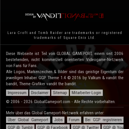
Lara Croft and Tomb Raider are trademarks or registered
trademarks of Square Enix Ltd.
Diese Webseite ist Teil von GLOBAL GAMEPORT, einem seit 2006
bestehenden, nicht kommerziell orientierten Videogame-Netzwerk
von Fans für Fans.
Alle Logos, Markenzeichen & Bilder sind das geistige Eigentum der
jeweiligen Inhaber. GGP Theme 1.4 © 2016 by Valkum & vandit the
bandit, Theme-Grafiker vandit the bandit.
Impressum
Disclaimer
Sitemap
Mitarbeiter-Login
© 2006 - 2026 GlobalGameport.com - Alle Rechte vorbehalten.
Mehr über das Global Gameport-Netzwerk erfahren unter:
Über Global Gameport
Jobs
Forum
Bei GGP registrieren
GGP @ Tumblr
GGP @ Facebook
GGP @ Twitter
GGP @ You