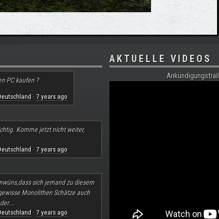
AKTUELLE VIDEOS
Ankündigungstrail
en PC kaufen ?
Deutschland
7 years ago
·
chtig. Komme jetzt nicht weiter,
Deutschland
7 years ago
·
nwüns,dass sich jemand zu diesem
 gewisse Monolithen Schätze auch
der...
Deutschland
7 years ago
·