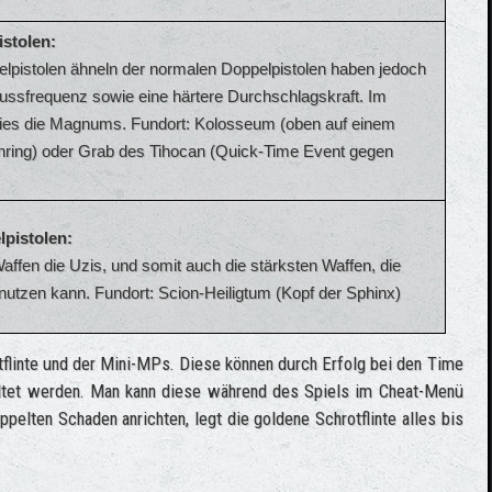
istolen:
elpistolen ähneln der normalen Doppelpistolen haben jedoch
ussfrequenz sowie eine härtere Durchschlagskraft. Im
dies die Magnums. Fundort: Kolosseum (oben auf einem
enring) oder Grab des Tihocan (Quick-Time Event gegen
pistolen:
Waffen die Uzis, und somit auch die stärksten Waffen, die
nutzen kann. Fundort: Scion-Heiligtum (Kopf der Sphinx)
tflinte und der Mini-MPs. Diese können durch Erfolg bei den Time
chaltet werden. Man kann diese während des Spiels im Cheat-Menü
pelten Schaden anrichten, legt die goldene Schrotflinte alles bis