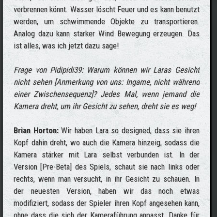
verbrennen könnt. Wasser löscht Feuer und es kann benutzt
werden, um schwimmende Objekte zu transportieren.
Analog dazu kann starker Wind Bewegung erzeugen. Das
ist alles, was ich jetzt dazu sage!
Frage von Pidipidi39: Warum können wir Laras Gesicht
nicht sehen [Anmerkung von uns: Ingame, nicht während
einer Zwischensequenz]? Jedes Mal, wenn jemand die
Kamera dreht, um ihr Gesicht zu sehen, dreht sie es weg!
Brian Horton:
Wir haben Lara so designed, dass sie ihren
Kopf dahin dreht, wo auch die Kamera hinzeig, sodass die
Kamera stärker mit Lara selbst verbunden ist. In der
Version [Pre-Beta] des Spiels, schaut sie nach links oder
rechts, wenn man versucht, in ihr Gesicht zu schauen. In
der neuesten Version, haben wir das noch etwas
modifiziert, sodass der Spieler ihren Kopf angesehen kann,
ohne dass die sich der Kameraführung anpasst. Danke für