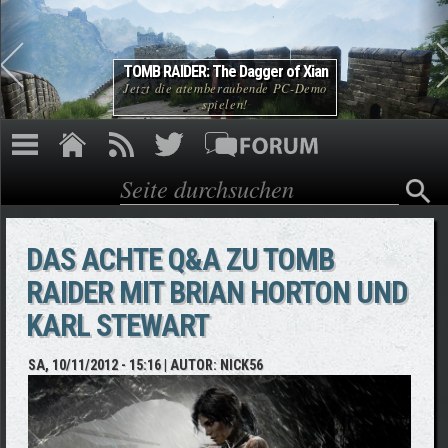
Direkt zum Inhalt
TOMB RAIDER: The Dagger of Xian
Jetzt die atemberaubende PC-Demo
spielen!
Suche
Suchformular
DAS ACHTE Q&A ZU TOMB
RAIDER MIT BRIAN HORTON UND
KARL STEWART
SA, 10/11/2012 - 15:16
| AUTOR:
NICK56