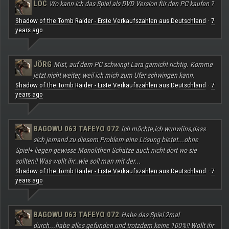
LOC
Wo kann ich das Spiel als DVD Version für den PC kaufen ?
Shadow of the Tomb Raider - Erste Verkaufszahlen aus Deutschland
7
·
years ago
JÖRG
Mist, auf dem PC schwingt Lara garnicht richtig. Komme
jetzt nicht weiter, weil ich mich zum Ufer schwingen kann.
Shadow of the Tomb Raider - Erste Verkaufszahlen aus Deutschland
7
·
years ago
BAGOWU 063 TAFEYO 072
Ich möchte,ich wunwüns,dass
sich jemand zu diesem Problem eine Lösung bietet...ohne
Spiel+ liegen gewisse Monolithen Schätze auch nicht dort wo sie
sollten!! Was wollt ihr..wie soll man mit der...
Shadow of the Tomb Raider - Erste Verkaufszahlen aus Deutschland
7
·
years ago
BAGOWU 063 TAFEYO 072
Habe das Spiel 2mal
durch...habe alles gefunden und trotzdem keine 100%!! Wollt ihr