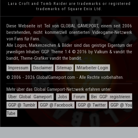
Lara Croft and Tomb Raider are trademarks or registered
trademarks of Square Enix Ltd.
Diese Webseite ist Teil von GLOBAL GAMEPORT, einem seit 2006
bestehenden, nicht kommerziell orientierten Videogame-Netzwerk
von Fans für Fans.
Alle Logos, Markenzeichen & Bilder sind das geistige Eigentum der
jeweiligen Inhaber. GGP Theme 1.4 © 2016 by Valkum & vandit the
bandit, Theme-Grafiker vandit the bandit.
Impressum
Disclaimer
Sitemap
Mitarbeiter-Login
© 2006 - 2026 GlobalGameport.com - Alle Rechte vorbehalten.
Mehr über das Global Gameport-Netzwerk erfahren unter:
Über Global Gameport
Jobs
Forum
Bei GGP registrieren
GGP @ Tumblr
GGP @ Facebook
GGP @ Twitter
GGP @ You
Tube