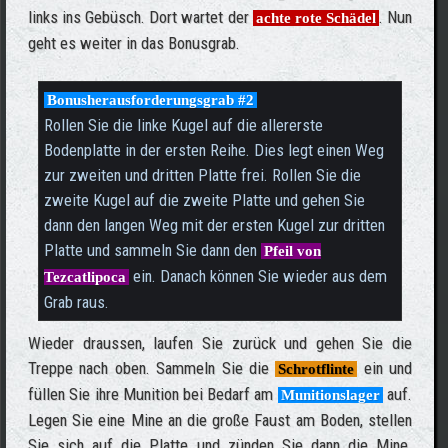
links ins Gebüsch. Dort wartet der
. Nun
achte rote Schädel
geht es weiter in das Bonusgrab.
Bonusherausforderungsgrab #2
Rollen Sie die linke Kugel auf die allererste
Bodenplatte in der ersten Reihe. Dies legt einen Weg
zur zweiten und dritten Platte frei. Rollen Sie die
zweite Kugel auf die zweite Platte und gehen Sie
dann den langen Weg mit der ersten Kugel zur dritten
Platte und sammeln Sie dann den
Pfeil von
ein. Danach können Sie wieder aus dem
Tezcatlipoca
Grab raus.
Wieder draussen, laufen Sie zurück und gehen Sie die
Treppe nach oben. Sammeln Sie die
ein und
Schrotflinte
füllen Sie ihre Munition bei Bedarf am
auf.
Munitionslager
Legen Sie eine Mine an die große Faust am Boden, stellen
Sie sich auf die Platte und zünden Sie dann die Mine.