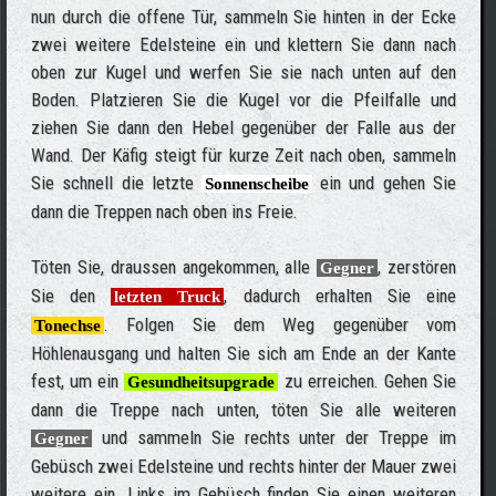
nun durch die offene Tür, sammeln Sie hinten in der Ecke
zwei weitere Edelsteine ein und klettern Sie dann nach
oben zur Kugel und werfen Sie sie nach unten auf den
Boden. Platzieren Sie die Kugel vor die Pfeilfalle und
ziehen Sie dann den Hebel gegenüber der Falle aus der
Wand. Der Käfig steigt für kurze Zeit nach oben, sammeln
Sie schnell die letzte
ein und gehen Sie
Sonnenscheibe
dann die Treppen nach oben ins Freie.
Töten Sie, draussen angekommen, alle
, zerstören
Gegner
Sie den
, dadurch erhalten Sie eine
letzten Truck
. Folgen Sie dem Weg gegenüber vom
Tonechse
Höhlenausgang und halten Sie sich am Ende an der Kante
fest, um ein
zu erreichen. Gehen Sie
Gesundheitsupgrade
dann die Treppe nach unten, töten Sie alle weiteren
und sammeln Sie rechts unter der Treppe im
Gegner
Gebüsch zwei Edelsteine und rechts hinter der Mauer zwei
weitere ein. Links im Gebüsch finden Sie einen weiteren