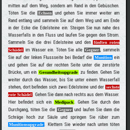
mitten auf dem Weg, sondern am Rand in den Gebüschen.
Töten Sie die
und gehen Sie immer weiter am
Echsen
Rand entlang und sammeln Sie auf dem Weg und am Ende
in der Ecke die Edelsteine ein. Steigen Sie nun nahe des
Wasserfalls in den Fluss und laufen Sie gegen den Strom.
Sammeln Sie die drei Edelsteine und den
fünften roten
im Wasser ein. Töten Sie alle
, sammeln
Schädel
Gegner
Sie auf der linken Flussseite bei Bedarf die
ein
Munition
und gehen Sie auf der rechten Seite unter die zerstörte
Brücke, um ein
zu finden. Gehen Sie
Gesundheitsupgrade
weiter durch das Wasser, bis Sie unter einem Wasserfall
stehen, dort befinden sich zwei Edelsteine und der
sechste
. Gehen Sie dann nach rechts aus dem Wasser.
rote Schädel
Hier befindet sich ein
. Gehen Sie durch den
Medipack
Durchgang, töten Sie die
und laufen Sie dann die
Gegner
Schräge hoch zur Säule und springen Sie rüber zum
. Klettern Sie wieder nach unten töten
Munitionsupgrade