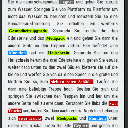
Sie die neuerscheinenden
und gehen Sie zurück
Gegner
zum Wasser. Springen Sie von Plattform zu Plattform um
nicht das Wasser zu berühren und meistern Sie so eine
Bonusherausforderung. Sie erhalten ein weiteres
. Sammeln Sie rechts die drei
Gesundheitsupgrade
Edelsteine und das
ein und gehen Sie dann die
Medipack
andere Seite an den Treppen vorbei. Hier befindet sich
und ein
. Sammeln Sie um den
Munition
Heilschrein
Heilschrein herum die drei Edelsteine ein, gehen Sie etwas
weiter nach unten zu den zwei Säulen, klettern sie auf die
kleine und werfen Sie von da einen Speer in die große und
klettern Sie so, zum
. Laufen Sie
siebten roten Schädel
dann eine beliebige Treppe hoch. Beeilen Sie sich und
springen Sie zwischen den Treppen hin und her um die
andere Seite heil zu erreichen. Zerstören Sie links die
zwei
und laufen Sie dann nach rechts. Auch hier befinden
Trucks
sich
, zwei
und
unter
zwei Trucks
Medipacks
Munition
einem der Trucks. Töten Sie alle
und gehen Sie
Gegner