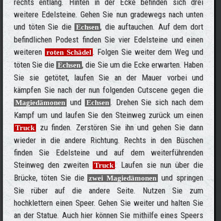
rechts entlang. Hinten in der Ecke befinden sich drei
weitere Edelsteine. Gehen Sie nun gradewegs nach unten
und töten Sie die
, die auftauchen. Auf dem dort
Echsen
befindlichen Podest finden Sie vier Edelsteine und einen
weiteren
. Folgen Sie weiter dem Weg und
roten Schädel
töten Sie die
, die Sie um die Ecke erwarten. Haben
Echsen
Sie sie getötet, laufen Sie an der Mauer vorbei und
kämpfen Sie nach der nun folgenden Cutscene gegen die
und
. Drehen Sie sich nach dem
Magiedämonen
Echsen
Kampf um und laufen Sie den Steinweg zurück um einen
zu finden. Zerstören Sie ihn und gehen Sie dann
Truck
wieder in die andere Richtung. Rechts in den Büschen
finden Sie Edelsteine und auf dem weiterführenden
Steinweg den zweiten
. Laufen sie nun über die
Truck
Brücke, töten Sie die
und springen
zwei Magiedämonen
Sie rüber auf die andere Seite. Nutzen Sie zum
hochklettern einen Speer. Gehen Sie weiter und halten Sie
an der Statue. Auch hier können Sie mithilfe eines Speers