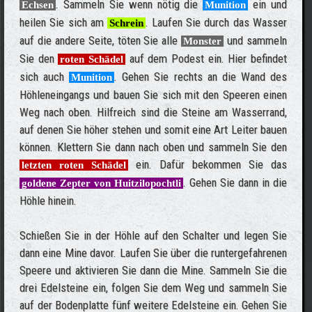
. Sammeln Sie wenn nötig die
ein und
Echsen
Munition
heilen Sie sich am
. Laufen Sie durch das Wasser
Schrein
auf die andere Seite, töten Sie alle
und sammeln
Monster
Sie den
auf dem Podest ein. Hier befindet
roten Schädel
sich auch
. Gehen Sie rechts an die Wand des
Munition
Höhleneingangs und bauen Sie sich mit den Speeren einen
Weg nach oben. Hilfreich sind die Steine am Wasserrand,
auf denen Sie höher stehen und somit eine Art Leiter bauen
können. Klettern Sie dann nach oben und sammeln Sie den
ein. Dafür bekommen Sie das
letzten roten Schädel
. Gehen Sie dann in die
goldene Zepter von Huitzilopochtli
Höhle hinein.
Schießen Sie in der Höhle auf den Schalter und legen Sie
dann eine Mine davor. Laufen Sie über die runtergefahrenen
Speere und aktivieren Sie dann die Mine. Sammeln Sie die
drei Edelsteine ein, folgen Sie dem Weg und sammeln Sie
auf der Bodenplatte fünf weitere Edelsteine ein. Gehen Sie