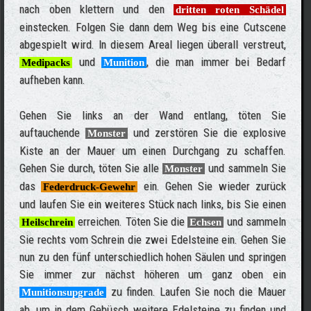
nach oben klettern und den
dritten roten Schädel
einstecken. Folgen Sie dann dem Weg bis eine Cutscene
abgespielt wird. In diesem Areal liegen überall verstreut,
und
, die man immer bei Bedarf
Medipacks
Munition
aufheben kann.
Gehen Sie links an der Wand entlang, töten Sie
auftauchende
und zerstören Sie die explosive
Monster
Kiste an der Mauer um einen Durchgang zu schaffen.
Gehen Sie durch, töten Sie alle
und sammeln Sie
Monster
das
ein. Gehen Sie wieder zurück
Federdruck-Gewehr
und laufen Sie ein weiteres Stück nach links, bis Sie einen
erreichen. Töten Sie die
und sammeln
Heilschrein
Echsen
Sie rechts vom Schrein die zwei Edelsteine ein. Gehen Sie
nun zu den fünf unterschiedlich hohen Säulen und springen
Sie immer zur nächst höheren um ganz oben ein
zu finden. Laufen Sie noch die Mauer
Munitionsupgrade
ab, um in dem Gebüsch weitere Edelsteine zu finden und