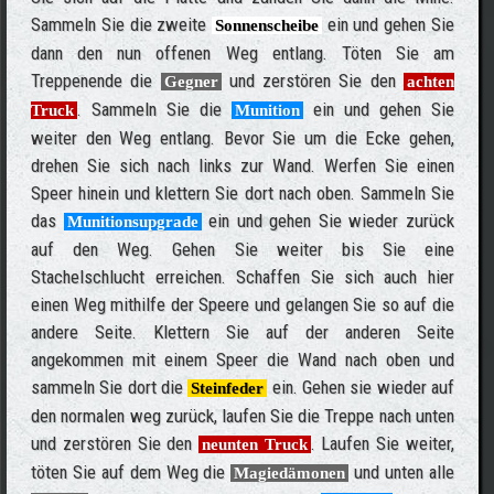
Sammeln Sie die zweite
ein und gehen Sie
Sonnenscheibe
dann den nun offenen Weg entlang. Töten Sie am
Treppenende die
und zerstören Sie den
Gegner
achten
. Sammeln Sie die
ein und gehen Sie
Truck
Munition
weiter den Weg entlang. Bevor Sie um die Ecke gehen,
drehen Sie sich nach links zur Wand. Werfen Sie einen
Speer hinein und klettern Sie dort nach oben. Sammeln Sie
das
ein und gehen Sie wieder zurück
Munitionsupgrade
auf den Weg. Gehen Sie weiter bis Sie eine
Stachelschlucht erreichen. Schaffen Sie sich auch hier
einen Weg mithilfe der Speere und gelangen Sie so auf die
andere Seite. Klettern Sie auf der anderen Seite
angekommen mit einem Speer die Wand nach oben und
sammeln Sie dort die
ein. Gehen sie wieder auf
Steinfeder
den normalen weg zurück, laufen Sie die Treppe nach unten
und zerstören Sie den
. Laufen Sie weiter,
neunten Truck
töten Sie auf dem Weg die
und unten alle
Magiedämonen