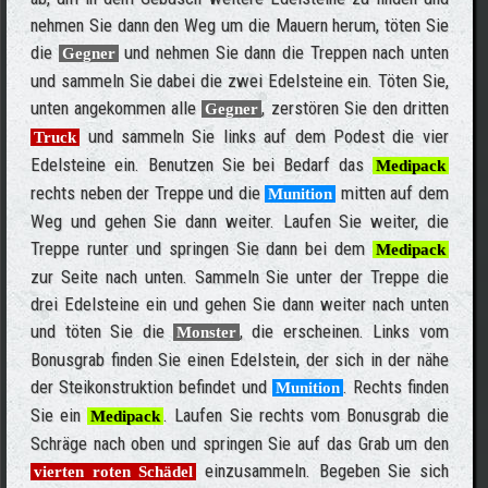
nehmen Sie dann den Weg um die Mauern herum, töten Sie
die
und nehmen Sie dann die Treppen nach unten
Gegner
und sammeln Sie dabei die zwei Edelsteine ein. Töten Sie,
unten angekommen alle
, zerstören Sie den dritten
Gegner
und sammeln Sie links auf dem Podest die vier
Truck
Edelsteine ein. Benutzen Sie bei Bedarf das
Medipack
rechts neben der Treppe und die
mitten auf dem
Munition
Weg und gehen Sie dann weiter. Laufen Sie weiter, die
Treppe runter und springen Sie dann bei dem
Medipack
zur Seite nach unten. Sammeln Sie unter der Treppe die
drei Edelsteine ein und gehen Sie dann weiter nach unten
und töten Sie die
, die erscheinen. Links vom
Monster
Bonusgrab finden Sie einen Edelstein, der sich in der nähe
der Steikonstruktion befindet und
. Rechts finden
Munition
Sie ein
. Laufen Sie rechts vom Bonusgrab die
Medipack
Schräge nach oben und springen Sie auf das Grab um den
einzusammeln. Begeben Sie sich
vierten roten Schädel