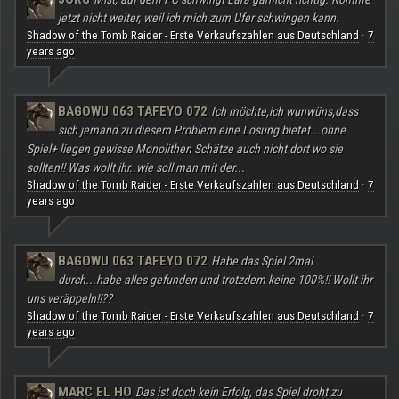
jetzt nicht weiter, weil ich mich zum Ufer schwingen kann.
Shadow of the Tomb Raider - Erste Verkaufszahlen aus Deutschland
7
·
years ago
BAGOWU 063 TAFEYO 072
Ich möchte,ich wunwüns,dass
sich jemand zu diesem Problem eine Lösung bietet...ohne
Spiel+ liegen gewisse Monolithen Schätze auch nicht dort wo sie
sollten!! Was wollt ihr..wie soll man mit der...
Shadow of the Tomb Raider - Erste Verkaufszahlen aus Deutschland
7
·
years ago
BAGOWU 063 TAFEYO 072
Habe das Spiel 2mal
durch...habe alles gefunden und trotzdem keine 100%!! Wollt ihr
uns veräppeln!!??
Shadow of the Tomb Raider - Erste Verkaufszahlen aus Deutschland
7
·
years ago
MARC EL HO
Das ist doch kein Erfolg, das Spiel droht zu