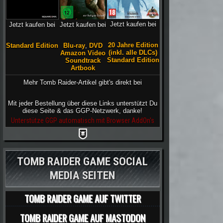
Jetzt kaufen bei
Jetzt kaufen bei
Jetzt kaufen bei
20 Jahre Edition
Blu-ray
,
DVD
Standard Edition
(inkl. alle DLCs)
Amazon Video
Standard Edition
Soundtrack
Artbook
Mehr Tomb Raider-Artikel gibt's direkt bei
Mit jeder Bestellung über diese Links unterstützt Du
diese Seite & das GGP-Netzwerk, danke!
Unterstütze GGP automatisch mit Browser AddOn's
TOMB RAIDER GAME SOCIAL
MEDIA SEITEN
TOMB RAIDER GAME AUF TWITTER
TOMB RAIDER GAME AUF MASTODON