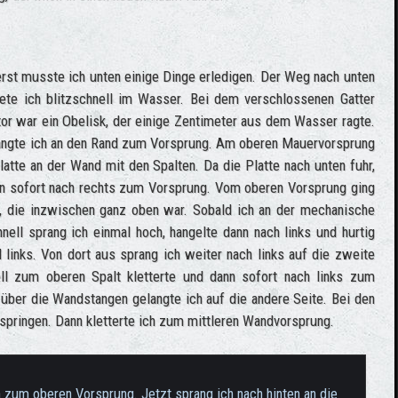
erst musste ich unten einige Dinge erledigen. Der Weg nach unten
ete ich blitzschnell im Wasser. Bei dem verschlossenen Gatter
or war ein Obelisk, der einige Zentimeter aus dem Wasser ragte.
elangte ich an den Rand zum Vorsprung. Am oberen Mauervorsprung
latte an der Wand mit den Spalten. Da die Platte nach unten fuhr,
nn sofort nach rechts zum Vorsprung. Vom oberen Vorsprung ging
, die inzwischen ganz oben war. Sobald ich an der mechanische
nell sprang ich einmal hoch, hangelte dann nach links und hurtig
links. Von dort aus sprang ich weiter nach links auf die zweite
ll zum oberen Spalt kletterte und dann sofort nach links zum
 über die Wandstangen gelangte ich auf die andere Seite. Bei den
springen. Dann kletterte ich zum mittleren Wandvorsprung.
h zum oberen Vorsprung. Jetzt sprang ich nach hinten an die