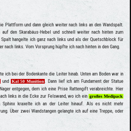
e Plattform und dann gleich weiter nach links an den Wandspalt.
 auf den Skarabäus-Hebel und schnell weiter nach hinten zum
palt hangelte ich ganz nach links und als der Quetschblock für
r nach links. Vom Vorsprung hüpfte ich nach hinten in den Gang.
erte ich bei der Bodenkante die Leiter hinab. Unten am Boden war in
und
. Dann lief ich am Fundament der Statue
Kal 50 Munition
Nager entgegen, dem ich eine Prise Rattengift verabreichte. Hier
ach links in die Ecke zur Felswand, wo ich ein
großes Medipack
 Sphinx kraxelte ich an der Leiter hinauf. Als es nicht mehr
rung. Über zwei Wandstangen gelangte ich auf eine Treppe, oder