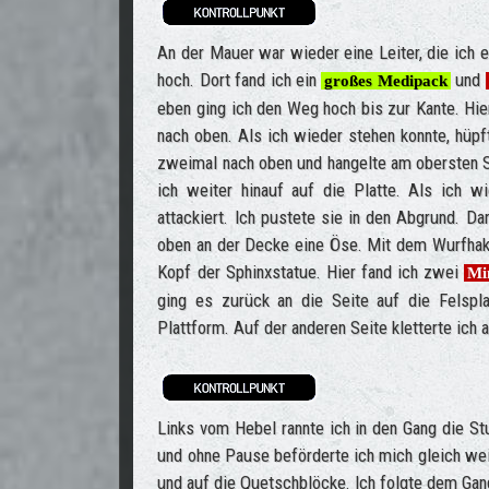
An der Mauer war wieder eine Leiter, die ich 
hoch. Dort fand ich ein
und
großes Medipack
eben ging ich den Weg hoch bis zur Kante. Hie
nach oben. Als ich wieder stehen konnte, hüpft
zweimal nach oben und hangelte am obersten Spa
ich weiter hinauf auf die Platte. Als ich w
attackiert. Ich pustete sie in den Abgrund. Da
oben an der Decke eine Öse. Mit dem Wurfhak
Kopf der Sphinxstatue. Hier fand ich zwei
Mi
ging es zurück an die Seite auf die Felspl
Plattform. Auf der anderen Seite kletterte ich
Links vom Hebel rannte ich in den Gang die Stu
und ohne Pause beförderte ich mich gleich weit
und auf die Quetschblöcke. Ich folgte dem Gan