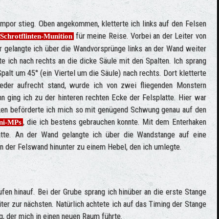
empor stieg. Oben angekommen, kletterte ich links auf den Felsen
für meine Reise. Vorbei an der Leiter von
Schrotflinten-Munition
r gelangte ich über die Wandvorsprünge links an der Wand weiter
e ich nach rechts an die dicke Säule mit den Spalten. Ich sprang
lt um 45° (ein Viertel um die Säule) nach rechts. Dort kletterte
ieder aufrecht stand, wurde ich von zwei fliegenden Monstern
nn ging ich zu der hinteren rechten Ecke der Felsplatte. Hier war
en beförderte ich mich so mit genügend Schwung genau auf den
, die ich bestens gebrauchen konnte. Mit dem Enterhaken
ni-MPs
atte. An der Wand gelangte ich über die Wandstange auf eine
 an der Felswand hinunter zu einem Hebel, den ich umlegte.
fen hinauf. Bei der Grube sprang ich hinüber an die erste Stange
er zur nächsten. Natürlich achtete ich auf das Timing der Stange
g, der mich in einen neuen Raum führte.