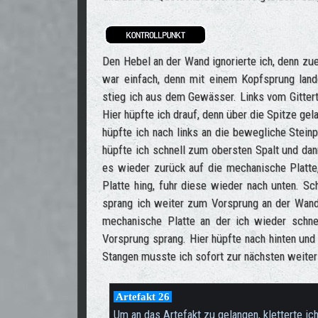
Den Hebel an der Wand ignorierte ich, denn zu
war einfach, denn mit einem Kopfsprung land
stieg ich aus dem Gewässer. Links vom Gittert
Hier hüpfte ich drauf, denn über die Spitze g
hüpfte ich nach links an die bewegliche Steinp
hüpfte ich schnell zum obersten Spalt und da
es wieder zurück auf die mechanische Platte
Platte hing, fuhr diese wieder nach unten. Sch
sprang ich weiter zum Vorsprung an der Wand 
mechanische Platte an der ich wieder schne
Vorsprung sprang. Hier hüpfte nach hinten und
Stangen musste ich sofort zur nächsten weiter
Artefakt 26
Um an das Artefakt zu gelangen, kletterte ic