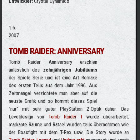
Entwickler:
Crystal Dynamics
1.6.
2007
TOMB RAIDER: ANNIVERSARY
Tomb Raider Anniversary erschien
anlässlich des
zehnjährigen Jubiläums
der Spiele Serie und ist eine Art Remake
des ersten Teils aus dem Jahr 1996. Aus
Zeitmangel verzichtete man aber auf die
neuste Grafik und so kommt dieses Spiel
"nur" mit sehr guter PlayStation 2-Optik daher. Das
Leveldesign von
Tomb Raider I
wurde überarbeitet,
markante Räume und Rätsel wurden teils übernommen wie
der Bossfight mit dem T-Rex usw. Die Story wurde an
Tomb Raider Legend
und
Underworld
angepasst und somit