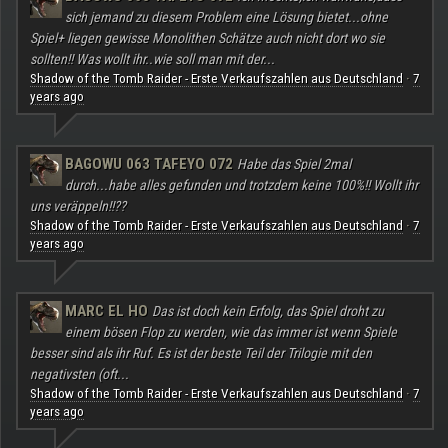
sich jemand zu diesem Problem eine Lösung bietet...ohne
Spiel+ liegen gewisse Monolithen Schätze auch nicht dort wo sie
sollten!! Was wollt ihr..wie soll man mit der...
Shadow of the Tomb Raider - Erste Verkaufszahlen aus Deutschland
7
·
years ago
BAGOWU 063 TAFEYO 072
Habe das Spiel 2mal
durch...habe alles gefunden und trotzdem keine 100%!! Wollt ihr
uns veräppeln!!??
Shadow of the Tomb Raider - Erste Verkaufszahlen aus Deutschland
7
·
years ago
MARC EL HO
Das ist doch kein Erfolg, das Spiel droht zu
einem bösen Flop zu werden, wie das immer ist wenn Spiele
besser sind als ihr Ruf. Es ist der beste Teil der Trilogie mit den
negativsten (oft...
Shadow of the Tomb Raider - Erste Verkaufszahlen aus Deutschland
7
·
years ago