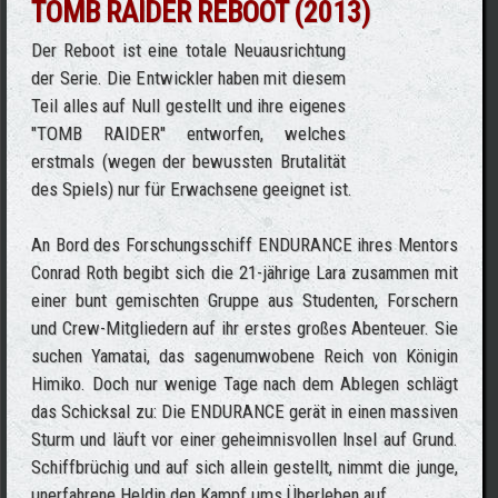
TOMB RAIDER REBOOT (2013)
Der Reboot ist eine totale Neuausrichtung
der Serie. Die Entwickler haben mit diesem
Teil alles auf Null gestellt und ihre eigenes
"TOMB RAIDER" entworfen, welches
erstmals (wegen der bewussten Brutalität
des Spiels) nur für Erwachsene geeignet ist.
An Bord des Forschungsschiff ENDURANCE ihres Mentors
Conrad Roth begibt sich die 21-jährige Lara zusammen mit
einer bunt gemischten Gruppe aus Studenten, Forschern
und Crew-Mitgliedern auf ihr erstes großes Abenteuer. Sie
suchen Yamatai, das sagenumwobene Reich von Königin
Himiko. Doch nur wenige Tage nach dem Ablegen schlägt
das Schicksal zu: Die ENDURANCE gerät in einen massiven
Sturm und läuft vor einer geheimnisvollen Insel auf Grund.
Schiffbrüchig und auf sich allein gestellt, nimmt die junge,
unerfahrene Heldin den Kampf ums Überleben auf.