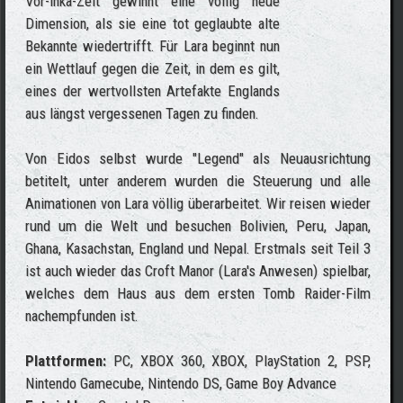
Vor-Inka-Zeit gewinnt eine völlig neue
Dimension, als sie eine tot geglaubte alte
Bekannte wiedertrifft. Für Lara beginnt nun
ein Wettlauf gegen die Zeit, in dem es gilt,
eines der wertvollsten Artefakte Englands
aus längst vergessenen Tagen zu finden.
Von Eidos selbst wurde "Legend" als Neuausrichtung
betitelt, unter anderem wurden die Steuerung und alle
Animationen von Lara völlig überarbeitet. Wir reisen wieder
rund um die Welt und besuchen Bolivien, Peru, Japan,
Ghana, Kasachstan, England und Nepal. Erstmals seit Teil 3
ist auch wieder das Croft Manor (Lara's Anwesen) spielbar,
welches dem Haus aus dem ersten Tomb Raider-Film
nachempfunden ist.
Plattformen:
PC, XBOX 360, XBOX, PlayStation 2, PSP,
Nintendo Gamecube, Nintendo DS, Game Boy Advance