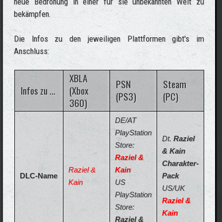
neue Bedrohung in einer für sie unbekannten Welt zu
bekämpfen.
Die Infos zu den jeweiligen Plattformen gibt's im
Anschluss:
XBLA
PSN
Steam
Infos zu ...
(Xbox
(PS3)
(PC)
360)
DE/AT
PlayStation
Dt.
Raziel
Store:
& Kain
Raziel &
Charakter-
Raziel &
Kain
DLC-Name
Pack
Kain
US
US/UK
PlayStation
Raziel &
Store:
Kain
Raziel &