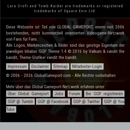
Lara Croft and Tomb Raider are trademarks or registered
trademarks of Square Enix Ltd.
Diese Webseite ist Teil von GLOBAL GAMEPORT, einem seit 2006
bestehenden, nicht kommerziell orientierten Videogame-Netzwerk
von Fans für Fans.
Alle Logos, Markenzeichen & Bilder sind das geistige Eigentum der
jeweiligen Inhaber. GGP Theme 1.4 © 2016 by Valkum & vandit the
bandit, Theme-Grafiker vandit the bandit.
Impressum
Disclaimer
Sitemap
Mitarbeiter-Login
© 2006 - 2026 GlobalGameport.com - Alle Rechte vorbehalten.
Mehr über das Global Gameport-Netzwerk erfahren unter:
Über Global Gameport
Jobs
Forum
Bei GGP registrieren
GGP @ Tumblr
GGP @ Facebook
GGP @ Twitter
GGP @ You
Tube