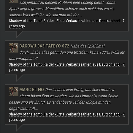
sich jemand zu diesem Problem eine Lösung bietet...ohne
Spiel+ liegen gewisse Monolithen Schätze auch nicht dort wo sie
sollten!! Was wollt ihr..wie soll man mit der...
Shadow of the Tomb Raider - Erste Verkaufszahlen aus Deutschland
7
·
years ago
BAGOWU 063 TAFEYO 072
Habe das Spiel 2mal
durch...habe alles gefunden und trotzdem keine 100%!! Wollt ihr
uns veräppeln!!??
Shadow of the Tomb Raider - Erste Verkaufszahlen aus Deutschland
7
·
years ago
MARC EL HO
Das ist doch kein Erfolg, das Spiel droht zu
einem bösen Flop zu werden, wie das immer ist wenn Spiele
besser sind als ihr Ruf. Es ist der beste Teil der Trilogie mit den
negativsten (oft...
Shadow of the Tomb Raider - Erste Verkaufszahlen aus Deutschland
7
·
years ago