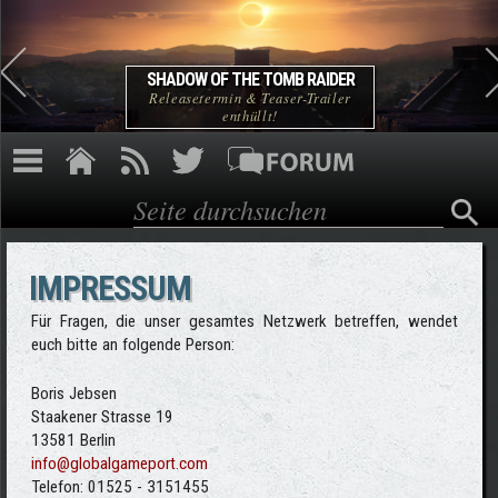
Direkt zum Inhalt
TOMB RAIDER: The Dagger of Xian
Jetzt die atemberaubende PC-Demo
spielen!
Suche
Suchformular
IMPRESSUM
Für Fragen, die unser gesamtes Netzwerk betreffen, wendet
euch bitte an folgende Person:
Boris Jebsen
Staakener Strasse 19
13581 Berlin
info@globalgameport.com
Telefon: 01525 - 3151455