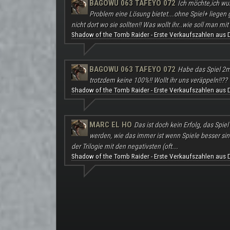
BAGOWU 063 TAFEYO 072
Ich möchte,ich wu
Problem eine Lösung bietet...ohne Spiel+ liegen
nicht dort wo sie sollten!! Was wollt ihr..wie soll man mit 
Shadow of the Tomb Raider - Erste Verkaufszahlen aus 
BAGOWU 063 TAFEYO 072
Habe das Spiel 2m
trotzdem keine 100%!! Wollt ihr uns veräppeln!!??
Shadow of the Tomb Raider - Erste Verkaufszahlen aus 
MARC EL HO
Das ist doch kein Erfolg, das Spie
werden, wie das immer ist wenn Spiele besser sind a
der Trilogie mit den negativsten (oft...
Shadow of the Tomb Raider - Erste Verkaufszahlen aus 