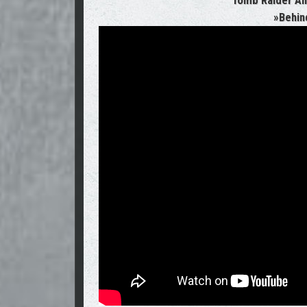
Tomb Raider An
»Behin