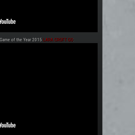
 Game of the Year 2015
LARA CROFT GO
: