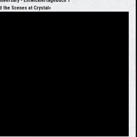
niversary - Entwicklertagebuch 1
d the Scenes at Crystal«