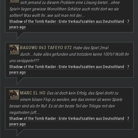
sich jemand zu diesem Problem eine Lösung bietet...ohne
Spiel+ liegen gewisse Monolithen Schätze auch nicht dort wo sie
sollten!! Was wollt ihr..wie soll man mit der...
Shadow of the Tomb Raider - Erste Verkaufszahlen aus Deutschland
7
·
years ago
BAGOWU 063 TAFEYO 072
Habe das Spiel 2mal
durch...habe alles gefunden und trotzdem keine 100%!! Wollt ihr
uns veräppeln!!??
Shadow of the Tomb Raider - Erste Verkaufszahlen aus Deutschland
7
·
years ago
MARC EL HO
Das ist doch kein Erfolg, das Spiel droht zu
einem bösen Flop zu werden, wie das immer ist wenn Spiele
besser sind als ihr Ruf. Es ist der beste Teil der Trilogie mit den
negativsten (oft...
Shadow of the Tomb Raider - Erste Verkaufszahlen aus Deutschland
7
·
years ago