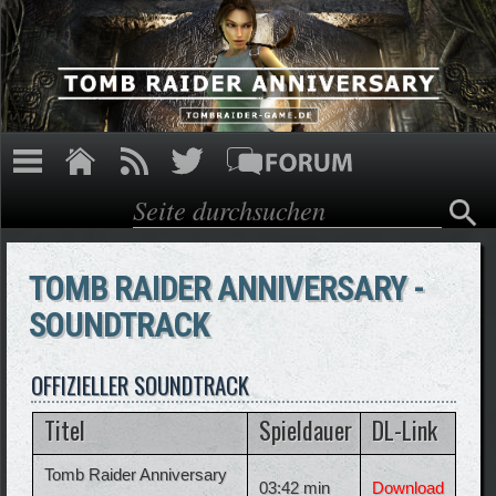
Direkt zum Inhalt
Suche
Suchformular
TOMB RAIDER ANNIVERSARY -
SOUNDTRACK
OFFIZIELLER SOUNDTRACK
Titel
Spieldauer
DL-Link
Tomb Raider Anniversary
03:42 min
Download