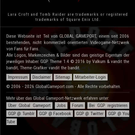
Lara Croft and Tomb Raider are trademarks or registered
trademarks of Square Enix Ltd.
Diese Webseite ist Teil von GLOBAL GAMEPORT, einem seit 2006
bestehenden, nicht kommerziell orientierten Videogame-Netzwerk
von Fans für Fans.
Alle Logos, Markenzeichen & Bilder sind das geistige Eigentum der
jeweiligen Inhaber. GGP Theme 1.4 © 2016 by Valkum & vandit the
bandit, Theme-Grafiker vandit the bandit.
Impressum
Disclaimer
Sitemap
Mitarbeiter-Login
© 2006 - 2026 GlobalGameport.com - Alle Rechte vorbehalten.
Mehr über das Global Gameport-Netzwerk erfahren unter:
Über Global Gameport
Jobs
Forum
Bei GGP registrieren
GGP @ Tumblr
GGP @ Facebook
GGP @ Twitter
GGP @ You
Tube