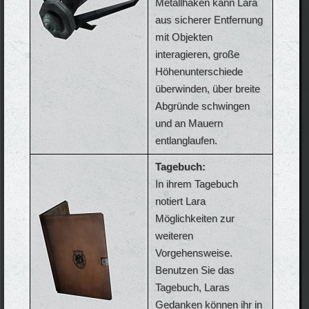
Metallhaken kann Lara
aus sicherer Entfernung
mit Objekten
interagieren, große
Höhenunterschiede
überwinden, über breite
Abgründe schwingen
und an Mauern
entlanglaufen.
Tagebuch:
In ihrem Tagebuch
notiert Lara
Möglichkeiten zur
weiteren
Vorgehensweise.
Benutzen Sie das
Tagebuch, Laras
Gedanken können ihr in