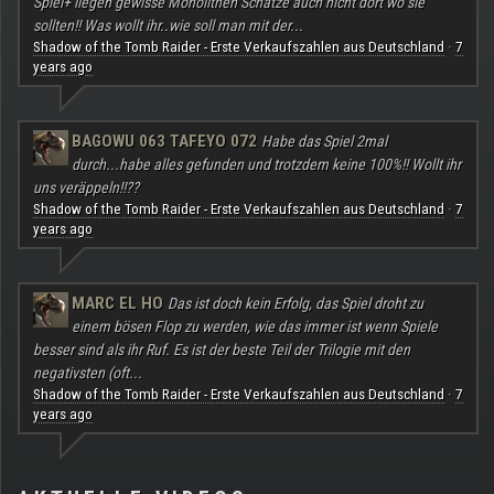
Spiel+ liegen gewisse Monolithen Schätze auch nicht dort wo sie
sollten!! Was wollt ihr..wie soll man mit der...
Shadow of the Tomb Raider - Erste Verkaufszahlen aus Deutschland
7
·
years ago
BAGOWU 063 TAFEYO 072
Habe das Spiel 2mal
durch...habe alles gefunden und trotzdem keine 100%!! Wollt ihr
uns veräppeln!!??
Shadow of the Tomb Raider - Erste Verkaufszahlen aus Deutschland
7
·
years ago
MARC EL HO
Das ist doch kein Erfolg, das Spiel droht zu
einem bösen Flop zu werden, wie das immer ist wenn Spiele
besser sind als ihr Ruf. Es ist der beste Teil der Trilogie mit den
negativsten (oft...
Shadow of the Tomb Raider - Erste Verkaufszahlen aus Deutschland
7
·
years ago