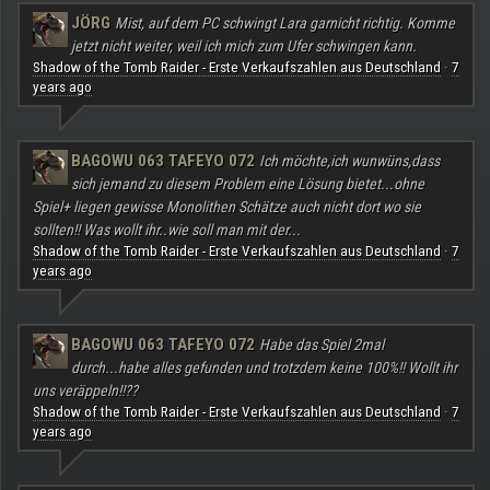
JÖRG
Mist, auf dem PC schwingt Lara garnicht richtig. Komme
jetzt nicht weiter, weil ich mich zum Ufer schwingen kann.
Shadow of the Tomb Raider - Erste Verkaufszahlen aus Deutschland
7
·
years ago
BAGOWU 063 TAFEYO 072
Ich möchte,ich wunwüns,dass
sich jemand zu diesem Problem eine Lösung bietet...ohne
Spiel+ liegen gewisse Monolithen Schätze auch nicht dort wo sie
sollten!! Was wollt ihr..wie soll man mit der...
Shadow of the Tomb Raider - Erste Verkaufszahlen aus Deutschland
7
·
years ago
BAGOWU 063 TAFEYO 072
Habe das Spiel 2mal
durch...habe alles gefunden und trotzdem keine 100%!! Wollt ihr
uns veräppeln!!??
Shadow of the Tomb Raider - Erste Verkaufszahlen aus Deutschland
7
·
years ago