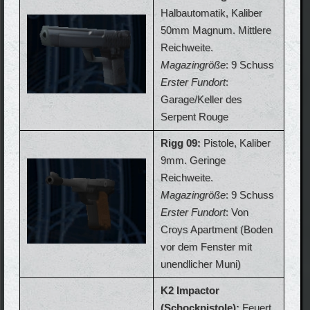
Halbautomatik, Kaliber
50mm Magnum. Mittlere
Reichweite.
Magazingröße
: 9 Schuss
Erster Fundort
:
Garage/Keller des
Serpent Rouge
Rigg 09:
Pistole, Kaliber
9mm. Geringe
Reichweite.
Magazingröße
: 9 Schuss
Erster Fundort
: Von
Croys Apartment (Boden
vor dem Fenster mit
unendlicher Muni)
K2 Impactor
(Schockpistole):
Feuert