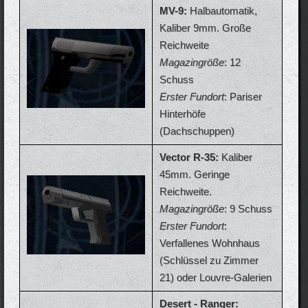
MV-9:
Halbautomatik,
Kaliber 9mm. Große
Reichweite
Magazingröße
: 12
Schuss
Erster Fundort
: Pariser
Hinterhöfe
(Dachschuppen)
Vector R-35:
Kaliber
45mm. Geringe
Reichweite.
Magazingröße
: 9 Schuss
Erster Fundort
:
Verfallenes Wohnhaus
(Schlüssel zu Zimmer
21) oder Louvre-Galerien
Desert - Ranger: