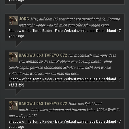
JÖRG
Mist, auf dem PC schwingt Lara garnicht richtig. Komme
jetzt nicht weiter, weil ich mich zum Ufer schwingen kann.
Shadow of the Tomb Raider - Erste Verkaufszahlen aus Deutschland
7
·
years ago
BAGOWU 063 TAFEYO 072
Ich möchte,ich wunwüns,dass
sich jemand zu diesem Problem eine Lösung bietet...ohne
Spiel+ liegen gewisse Monolithen Schätze auch nicht dort wo sie
sollten!! Was wollt ihr..wie soll man mit der...
Shadow of the Tomb Raider - Erste Verkaufszahlen aus Deutschland
7
·
years ago
BAGOWU 063 TAFEYO 072
Habe das Spiel 2mal
durch...habe alles gefunden und trotzdem keine 100%!! Wollt ihr
uns veräppeln!!??
Shadow of the Tomb Raider - Erste Verkaufszahlen aus Deutschland
7
·
years ago