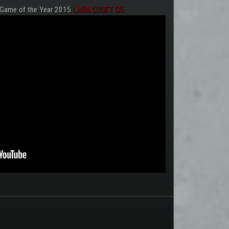
 Game of the Year 2015
LARA CROFT GO
: