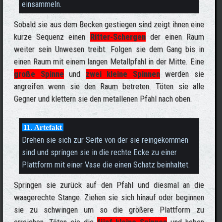
einsammeln.
Sobald sie aus dem Becken gestiegen sind zeigt ihnen eine
kurze Sequenz einen
Ritter-Schergen
der einen Raum
weiter sein Unwesen treibt. Folgen sie dem Gang bis in
einen Raum mit einem langen Metallpfahl in der Mitte. Eine
große Spinne
und
zwei kleine Spinnen
werden sie
angreifen wenn sie den Raum betreten. Töten sie alle
Gegner und klettern sie den metallenen Pfahl nach oben.
11. Artefakt
Drehen sie sich zur Seite von der sie reingekommen
sind und springen sie in die rechte Ecke zu einer
Plattform mit einer Vase die einen Schatz beinhaltet.
Springen sie zurück auf den Pfahl und diesmal an die
waagerechte Stange. Ziehen sie sich hinauf oder beginnen
sie zu schwingen um so die größere Plattform zu
erreichen. Töten sie die
fünf kleine Spinnen
und heben