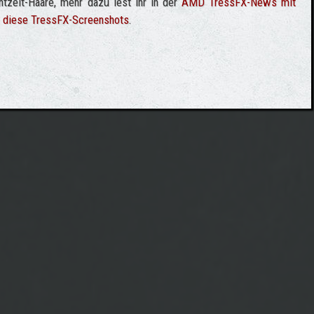
tzeit-Haare, mehr dazu lest Ihr in der
AMD TressFX-News mit
n
diese TressFX-Screenshots
.