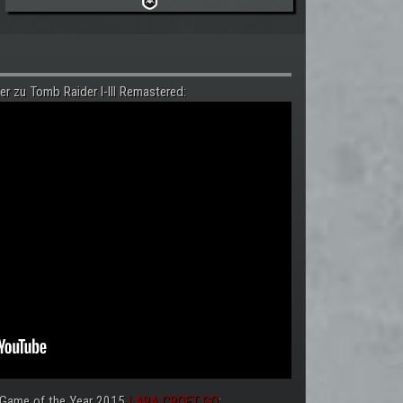
er zu Tomb Raider I-III Remastered:
 Game of the Year 2015
LARA CROFT GO
: