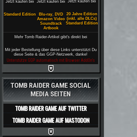
Jetzt kaufen bei
Jetzt kaufen bei
Jetzt kaufen bei
20 Jahre Edition
Blu-ray
,
DVD
Standard Edition
(inkl. alle DLCs)
Amazon Video
Standard Edition
Soundtrack
Artbook
Mehr Tomb Raider-Artikel gibt's direkt bei
Mit jeder Bestellung über diese Links unterstützt Du
diese Seite & das GGP-Netzwerk, danke!
Unterstütze GGP automatisch mit Browser AddOn's
TOMB RAIDER GAME SOCIAL
MEDIA SEITEN
TOMB RAIDER GAME AUF TWITTER
TOMB RAIDER GAME AUF MASTODON