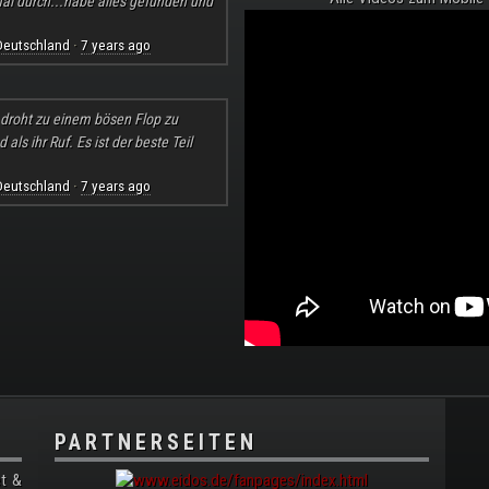
al durch...habe alles gefunden und
Deutschland
7 years ago
·
l droht zu einem bösen Flop zu
ls ihr Ruf. Es ist der beste Teil
Deutschland
7 years ago
·
PARTNERSEITEN
t &