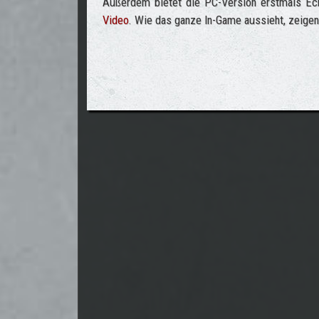
Außerdem bietet die PC-Version erstmals Ech
Video
. Wie das ganze In-Game aussieht, zeige