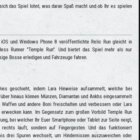
sich das Spiel lohnt, was daran Spaß macht und ob Ihr es spielen
 iOS und Windows Phone 8 veröffentlichte Relic Run gleicht in
dless Runner "Temple Run". Und bietet das Spiel mehr als nur
sige Bosse erledigen und Fahrzeuge fahren.
 Dies geschieht, indem Lara Hinweise aufsammelt, welche bei
arüber hinaus können Münzen, Diamantan und Ankhs eingesammelt
, Waffen und andere Boni freischalten und verbessern oder Lara
n erwecken kann. Im Gegensatz zum großen Vorbild Temple Run
rung, bei welcher Ihr Euer Smartphone oder Tablet zur Seite neigt,
echts läuft, sondern auf Fingergesten. Und das funktioniert
is drei Spuren wechselt, um Hindernissen auszuweichen oder