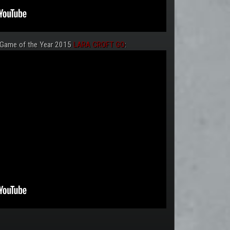
 Game of the Year 2015
LARA CROFT GO
: