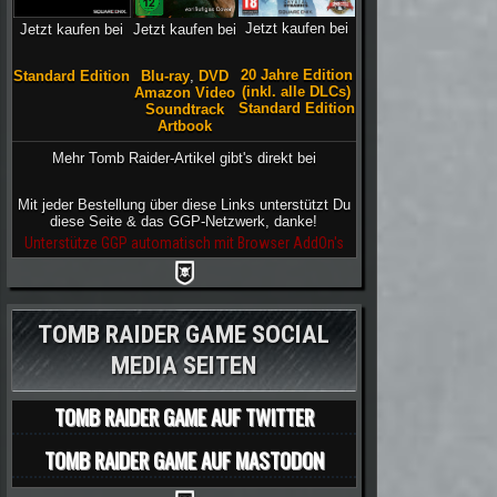
Jetzt kaufen bei
Jetzt kaufen bei
Jetzt kaufen bei
20 Jahre Edition
Blu-ray
,
DVD
Standard Edition
(inkl. alle DLCs)
Amazon Video
Standard Edition
Soundtrack
Artbook
Mehr Tomb Raider-Artikel gibt's direkt bei
Mit jeder Bestellung über diese Links unterstützt Du
diese Seite & das GGP-Netzwerk, danke!
Unterstütze GGP automatisch mit Browser AddOn's
TOMB RAIDER GAME SOCIAL
MEDIA SEITEN
TOMB RAIDER GAME AUF TWITTER
TOMB RAIDER GAME AUF MASTODON