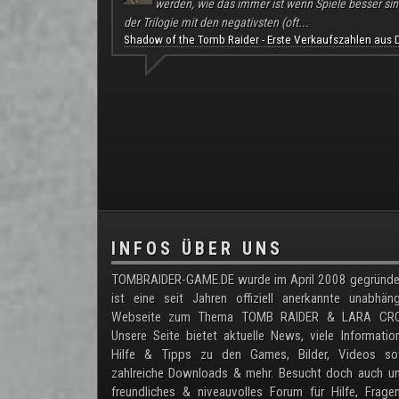
werden, wie das immer ist wenn Spiele besser sind a
der Trilogie mit den negativsten (oft...
Shadow of the Tomb Raider - Erste Verkaufszahlen aus 
.
INFOS ÜBER UNS
TOMBRAIDER-GAME.DE wurde im April 2008 gegründe
ist eine seit Jahren offiziell anerkannte unabhän
Webseite zum Thema TOMB RAIDER & LARA CRO
Unsere Seite bietet aktuelle News, viele Informatio
Hilfe & Tipps zu den Games, Bilder, Videos so
zahlreiche Downloads & mehr. Besucht doch auch un
freundliches & niveauvolles Forum für Hilfe, Frag