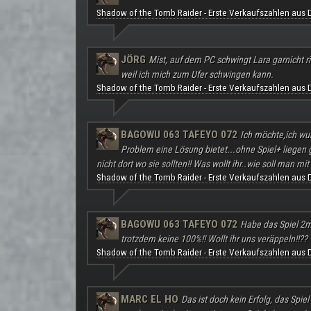
Shadow of the Tomb Raider - Erste Verkaufszahlen aus 
JÖRG
Mist, auf dem PC schwingt Lara garnicht ri
weil ich mich zum Ufer schwingen kann.
Shadow of the Tomb Raider - Erste Verkaufszahlen aus 
BAGOWU 063 TAFEYO 072
Ich möchte,ich wu
Problem eine Lösung bietet...ohne Spiel+ liegen
nicht dort wo sie sollten!! Was wollt ihr..wie soll man mit 
Shadow of the Tomb Raider - Erste Verkaufszahlen aus 
BAGOWU 063 TAFEYO 072
Habe das Spiel 2m
trotzdem keine 100%!! Wollt ihr uns veräppeln!!??
Shadow of the Tomb Raider - Erste Verkaufszahlen aus 
MARC EL HO
Das ist doch kein Erfolg, das Spie