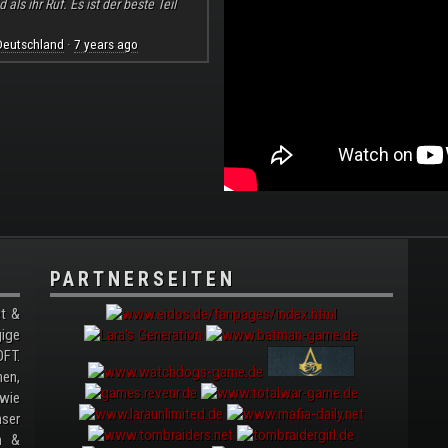
ls ihr Ruf. Es ist der beste Teil
Deutschland
7 years ago
·
PARTNERSEITEN
t &
gige
FT.
nen,
wie
ser
en &