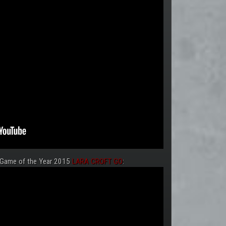
 Game of the Year 2015
LARA CROFT GO
: