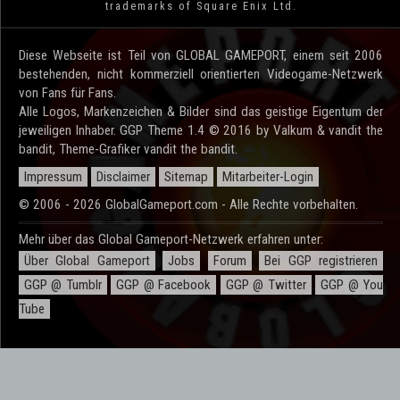
trademarks of Square Enix Ltd.
Diese Webseite ist Teil von GLOBAL GAMEPORT, einem seit 2006
bestehenden, nicht kommerziell orientierten Videogame-Netzwerk
von Fans für Fans.
Alle Logos, Markenzeichen & Bilder sind das geistige Eigentum der
jeweiligen Inhaber. GGP Theme 1.4 © 2016 by Valkum & vandit the
bandit, Theme-Grafiker vandit the bandit.
Impressum
Disclaimer
Sitemap
Mitarbeiter-Login
© 2006 - 2026 GlobalGameport.com - Alle Rechte vorbehalten.
Mehr über das Global Gameport-Netzwerk erfahren unter:
Über Global Gameport
Jobs
Forum
Bei GGP registrieren
GGP @ Tumblr
GGP @ Facebook
GGP @ Twitter
GGP @ You
Tube