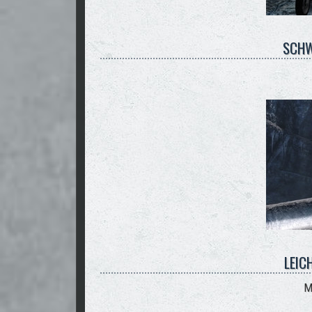
SCHW
LEIC
M