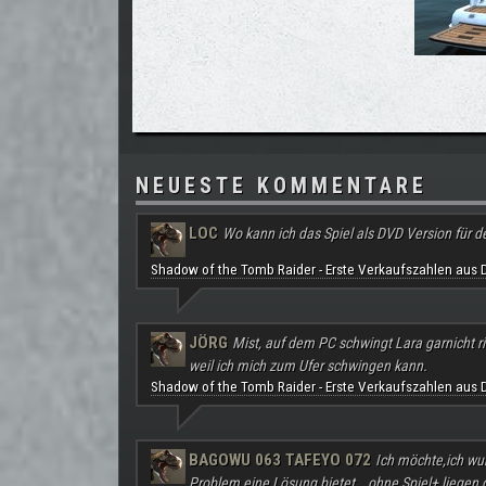
NEUESTE KOMMENTARE
LOC
Wo kann ich das Spiel als DVD Version für d
Shadow of the Tomb Raider - Erste Verkaufszahlen aus 
JÖRG
Mist, auf dem PC schwingt Lara garnicht ri
weil ich mich zum Ufer schwingen kann.
Shadow of the Tomb Raider - Erste Verkaufszahlen aus 
BAGOWU 063 TAFEYO 072
Ich möchte,ich wu
Problem eine Lösung bietet...ohne Spiel+ liegen