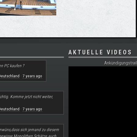
AKTUELLE VIDEOS
Ankündigungstrail
en PC kaufen ?
Deutschland
7 years ago
·
chtig. Komme jetzt nicht weiter,
Deutschland
7 years ago
·
nwüns,dass sich jemand zu diesem
 gewisse Monolithen Schätze auch