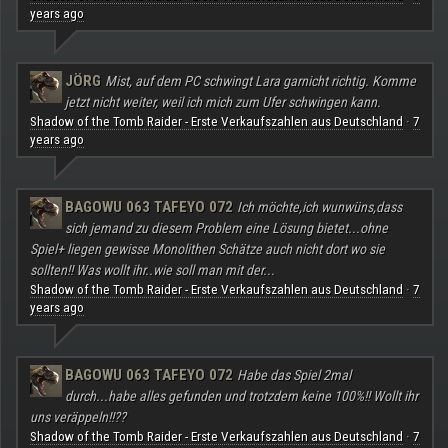
years ago
JÖRG
Mist, auf dem PC schwingt Lara garnicht richtig. Komme
jetzt nicht weiter, weil ich mich zum Ufer schwingen kann.
Shadow of the Tomb Raider - Erste Verkaufszahlen aus Deutschland
7
·
years ago
BAGOWU 063 TAFEYO 072
Ich möchte,ich wunwüns,dass
sich jemand zu diesem Problem eine Lösung bietet...ohne
Spiel+ liegen gewisse Monolithen Schätze auch nicht dort wo sie
sollten!! Was wollt ihr..wie soll man mit der...
Shadow of the Tomb Raider - Erste Verkaufszahlen aus Deutschland
7
·
years ago
BAGOWU 063 TAFEYO 072
Habe das Spiel 2mal
durch...habe alles gefunden und trotzdem keine 100%!! Wollt ihr
uns veräppeln!!??
Shadow of the Tomb Raider - Erste Verkaufszahlen aus Deutschland
7
·