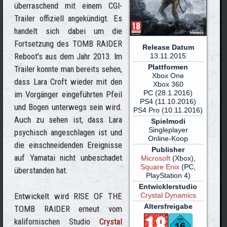
überraschend mit einem CGI-
Trailer offiziell angekündigt. Es
handelt sich dabei um die
Fortsetzung des TOMB RAIDER
Release Datum
Reboot's aus dem Jahr 2013. Im
13.11.2015
Plattformen
Trailer konnte man bereits sehen,
Xbox One
dass Lara Croft wieder mit den
Xbox 360
PC (28.1.2016)
im Vorgänger eingeführten Pfeil
PS4 (11.10.2016)
und Bogen unterwegs sein wird.
PS4 Pro (10.11.2016)
Auch zu sehen ist, dass Lara
Spielmodi
Singleplayer
psychisch angeschlagen ist und
Online-Koop
die einschneidenden Ereignisse
Publisher
auf Yamatai nicht unbeschadet
Microsoft
(Xbox),
Square Enix
(PC,
überstanden hat.
PlayStation 4)
Entwicklerstudio
Entwickelt wird RISE OF THE
Crystal Dynamics
Altersfreigabe
TOMB RAIDER erneut vom
kalifornischen Studio
Crystal