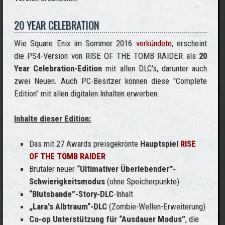
20 YEAR CELEBRATION
Wie Square Enix im Sommer 2016
verkündete
, erscheint
die PS4-Version von RISE OF THE TOMB RAIDER als
20
Year Celebration-Edition
mit allen DLC's, darunter auch
zwei Neuen. Auch PC-Besitzer können diese "Complete
Edition" mit allen digitalen Inhalten erwerben.
Inhalte dieser Edition:
Das mit 27 Awards preisgekrönte
Hauptspiel
RISE
OF THE TOMB RAIDER
Brutaler neuer
“Ultimativer Überlebender”-
Schwierigkeitsmodus
(ohne Speicherpunkte)
“Blutsbande”-Story-DLC
-Inhalt
„Lara's Albtraum“-DLC
(Zombie-Wellen-Erweiterung)
Co-op Unterstützung für “Ausdauer Modus”
, die