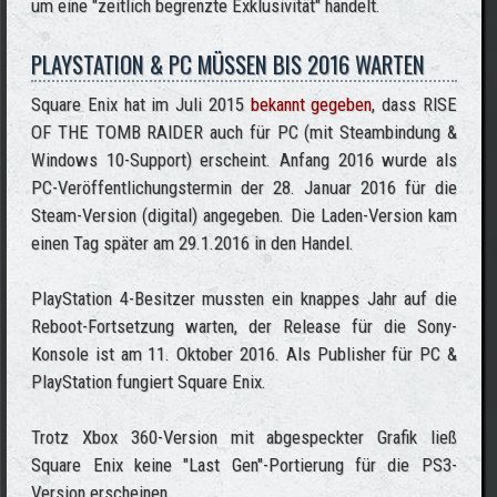
um eine "zeitlich begrenzte Exklusivität" handelt.
PLAYSTATION & PC MÜSSEN BIS 2016 WARTEN
Square Enix hat im Juli 2015
bekannt gegeben
, dass RISE
OF THE TOMB RAIDER auch für PC (mit Steambindung &
Windows 10-Support) erscheint. Anfang 2016 wurde als
PC-Veröffentlichungstermin der 28. Januar 2016 für die
Steam-Version (digital) angegeben. Die Laden-Version kam
einen Tag später am 29.1.2016 in den Handel.
PlayStation 4-Besitzer mussten ein knappes Jahr auf die
Reboot-Fortsetzung warten, der Release für die Sony-
Konsole ist am 11. Oktober 2016. Als Publisher für PC &
PlayStation fungiert Square Enix.
Trotz Xbox 360-Version mit abgespeckter Grafik ließ
Square Enix keine "Last Gen"-Portierung für die PS3-
Version erscheinen.