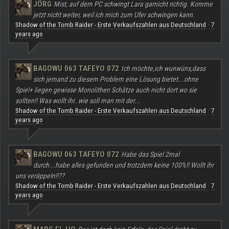
JÖRG
Mist, auf dem PC schwingt Lara garnicht richtig. Komme
jetzt nicht weiter, weil ich mich zum Ufer schwingen kann.
Shadow of the Tomb Raider - Erste Verkaufszahlen aus Deutschland
7
·
years ago
BAGOWU 063 TAFEYO 072
Ich möchte,ich wunwüns,dass
sich jemand zu diesem Problem eine Lösung bietet...ohne
Spiel+ liegen gewisse Monolithen Schätze auch nicht dort wo sie
sollten!! Was wollt ihr..wie soll man mit der...
Shadow of the Tomb Raider - Erste Verkaufszahlen aus Deutschland
7
·
years ago
BAGOWU 063 TAFEYO 072
Habe das Spiel 2mal
durch...habe alles gefunden und trotzdem keine 100%!! Wollt ihr
uns veräppeln!!??
Shadow of the Tomb Raider - Erste Verkaufszahlen aus Deutschland
7
·
years ago