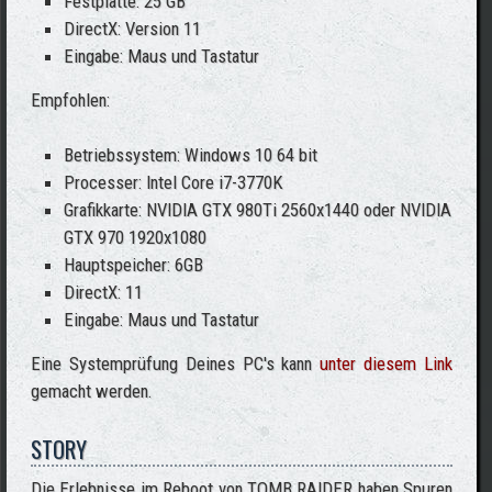
Festplatte: 25 GB
DirectX: Version 11
Eingabe: Maus und Tastatur
Empfohlen:
Betriebssystem:
Windows 10 64 bit
Processer: Intel Core i7-3770K
Grafikkarte:
NVIDIA GTX 980Ti 2560x1440 oder NVIDIA
GTX 970 1920x1080
Hauptspeicher:
6GB
DirectX: 11
Eingabe: Maus und Tastatur
Eine Systemprüfung Deines PC's kann
unter diesem Link
gemacht werden.
STORY
Die Erlebnisse im Reboot von TOMB RAIDER haben Spuren