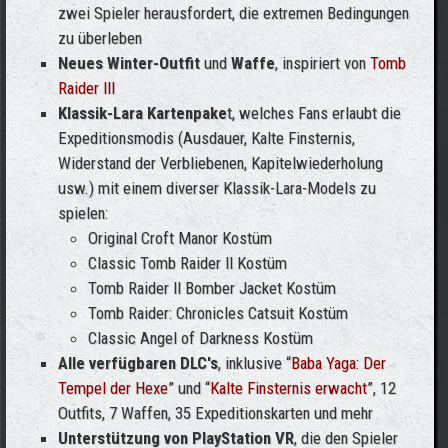
zwei Spieler herausfordert, die extremen Bedingungen
zu überleben
Neues Winter-Outfit
und
Waffe
, inspiriert von
Tomb
Raider III
Klassik-Lara Kartenpake
t, welches Fans erlaubt die
Expeditionsmodis (Ausdauer, Kalte Finsternis,
Widerstand der Verbliebenen, Kapitelwiederholung
usw.) mit einem diverser Klassik-Lara-Models zu
spielen:
Original Croft Manor Kostüm
Classic Tomb Raider II Kostüm
Tomb Raider II Bomber Jacket Kostüm
Tomb Raider: Chronicles Catsuit Kostüm
Classic Angel of Darkness Kostüm
Alle verfügbaren DLC's
, inklusive “
Baba Yaga: Der
Tempel der Hexe
” und “
Kalte Finsternis erwacht
”, 12
Outfits, 7 Waffen, 35 Expeditionskarten und mehr
Unterstützung von PlayStation VR
, die den Spieler