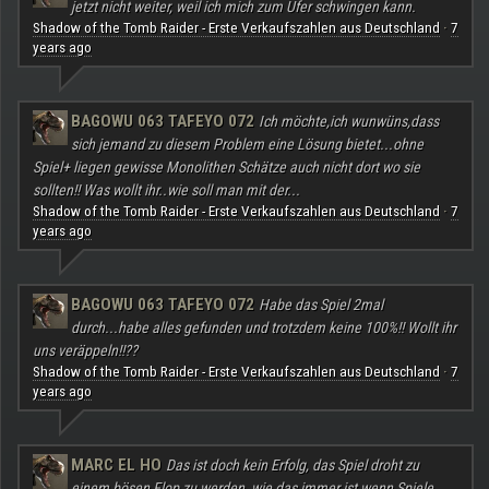
jetzt nicht weiter, weil ich mich zum Ufer schwingen kann.
Shadow of the Tomb Raider - Erste Verkaufszahlen aus Deutschland
7
·
years ago
BAGOWU 063 TAFEYO 072
Ich möchte,ich wunwüns,dass
sich jemand zu diesem Problem eine Lösung bietet...ohne
Spiel+ liegen gewisse Monolithen Schätze auch nicht dort wo sie
sollten!! Was wollt ihr..wie soll man mit der...
Shadow of the Tomb Raider - Erste Verkaufszahlen aus Deutschland
7
·
years ago
BAGOWU 063 TAFEYO 072
Habe das Spiel 2mal
durch...habe alles gefunden und trotzdem keine 100%!! Wollt ihr
uns veräppeln!!??
Shadow of the Tomb Raider - Erste Verkaufszahlen aus Deutschland
7
·
years ago
MARC EL HO
Das ist doch kein Erfolg, das Spiel droht zu
einem bösen Flop zu werden, wie das immer ist wenn Spiele