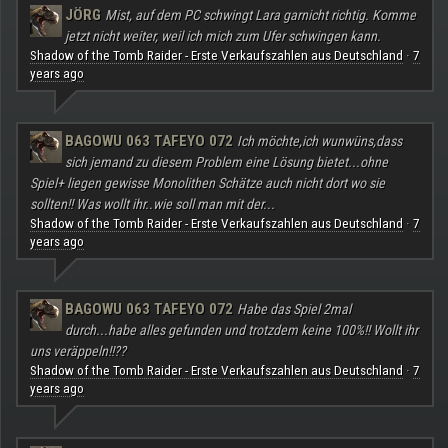
JÖRG
Mist, auf dem PC schwingt Lara garnicht richtig. Komme
jetzt nicht weiter, weil ich mich zum Ufer schwingen kann.
Shadow of the Tomb Raider - Erste Verkaufszahlen aus Deutschland
7
·
years ago
BAGOWU 063 TAFEYO 072
Ich möchte,ich wunwüns,dass
sich jemand zu diesem Problem eine Lösung bietet...ohne
Spiel+ liegen gewisse Monolithen Schätze auch nicht dort wo sie
sollten!! Was wollt ihr..wie soll man mit der...
Shadow of the Tomb Raider - Erste Verkaufszahlen aus Deutschland
7
·
years ago
BAGOWU 063 TAFEYO 072
Habe das Spiel 2mal
durch...habe alles gefunden und trotzdem keine 100%!! Wollt ihr
uns veräppeln!!??
Shadow of the Tomb Raider - Erste Verkaufszahlen aus Deutschland
7
·
years ago