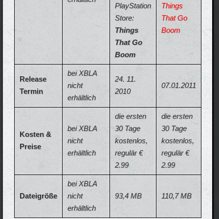
PlayStation
Things
Store:
That Go
Things
Boom
That Go
Boom
bei XBLA
Release
24. 11.
nicht
07.01.2011
Termin
2010
erhältlich
die ersten
die ersten
bei XBLA
30 Tage
30 Tage
Kosten &
nicht
kostenlos,
kostenlos,
Preise
erhältlich
regulär €
regulär €
2.99
2.99
bei XBLA
Dateigröße
nicht
93,4 MB
110,7 MB
erhältlich