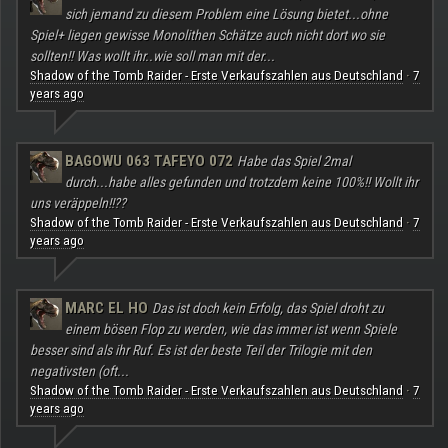
sich jemand zu diesem Problem eine Lösung bietet...ohne
Spiel+ liegen gewisse Monolithen Schätze auch nicht dort wo sie
sollten!! Was wollt ihr..wie soll man mit der...
Shadow of the Tomb Raider - Erste Verkaufszahlen aus Deutschland
7
·
years ago
BAGOWU 063 TAFEYO 072
Habe das Spiel 2mal
durch...habe alles gefunden und trotzdem keine 100%!! Wollt ihr
uns veräppeln!!??
Shadow of the Tomb Raider - Erste Verkaufszahlen aus Deutschland
7
·
years ago
MARC EL HO
Das ist doch kein Erfolg, das Spiel droht zu
einem bösen Flop zu werden, wie das immer ist wenn Spiele
besser sind als ihr Ruf. Es ist der beste Teil der Trilogie mit den
negativsten (oft...
Shadow of the Tomb Raider - Erste Verkaufszahlen aus Deutschland
7
·
years ago