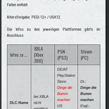
Fallen enthält.
Altersfreigabe: PEGI 12+ / USK12
Die Infos zu den jeweiligen Plattformen gibt's im
Anschluss:
XBLA
PSN
Steam
Infos zu ...
(Xbox
(PS3)
(PC)
360)
DE/AT
PlayStation
Store:
Dt.:
Dinge die
Dinge die
Bumm
Bumm
bei XBLA
machen
machen
DLC-Name
nicht
US
Engl.:
erhältlich