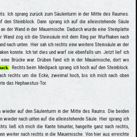
eits. Ich sprang zurück zum Säulenturm in der Mitte des Raumes.
uf den Steinblock. Dann sprang ich auf die alleinstehende Säule
r an der Wand in der Mauernische. Dadurch wurde eine Steinplatte
r Wand zog ich die Steinsäule mit dem Ring per Wurfhaken nach
tand nach unten. Hier sah ich rechts eine weitere Steinsäule an der
ken konnte. Ich tat dies und warf sie ebenfalls um. Jetzt lief ich
 eine Brücke war. Drüben fand ich in der Mauernische, dort wo
. Rechts beim Medipack sprang ich hoch auf den Steinblock.
pack
 nach rechts um die Ecke, zweimal hoch, bis ich mich nach oben
nete das Hephaestus-Tor.
ch wieder auf den Säulenturm in der Mitte des Raums. Die beiden
hin wieder nach unten auf die alleinstehende Säule. Hier sprang ich
hts ließ ich mich die Kante hinunter, hangelte ganz nach rechts,
n weiter nach rechts in die Mauernische. Von hier aus erreichte