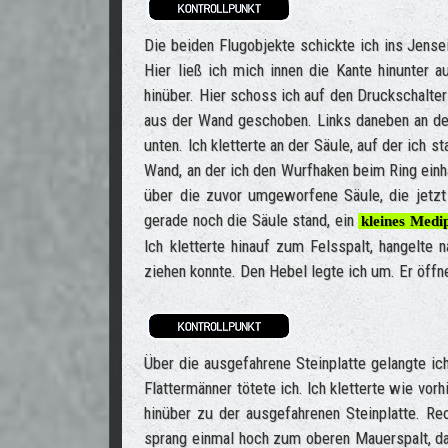
Die beiden Flugobjekte schickte ich ins Jens
Hier ließ ich mich innen die Kante hinunter a
hinüber. Hier schoss ich auf den Druckschalte
aus der Wand geschoben. Links daneben an de
unten. Ich kletterte an der Säule, auf der ich s
Wand, an der ich den Wurfhaken beim Ring einha
über die zuvor umgeworfene Säule, die jetzt
gerade noch die Säule stand, ein
kleines Medi
Ich kletterte hinauf zum Felsspalt, hangelte
ziehen konnte. Den Hebel legte ich um. Er öff
Über die ausgefahrene Steinplatte gelangte i
Flattermänner tötete ich. Ich kletterte wie vor
hinüber zu der ausgefahrenen Steinplatte. Rec
sprang einmal hoch zum oberen Mauerspalt, dan