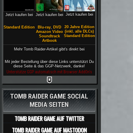
Jetzt kaufen bei
Jetzt kaufen bei
Jetzt kaufen bei
20 Jahre Edition
Blu-ray
,
DVD
Standard Edition
(inkl. alle DLCs)
Amazon Video
Standard Edition
Soundtrack
Artbook
Mehr Tomb Raider-Artikel gibt's direkt bei
Mit jeder Bestellung über diese Links unterstützt Du
diese Seite & das GGP-Netzwerk, danke!
Unterstütze GGP automatisch mit Browser AddOn's
TOMB RAIDER GAME SOCIAL
MEDIA SEITEN
TOMB RAIDER GAME AUF TWITTER
TOMB RAIDER GAME AUF MASTODON