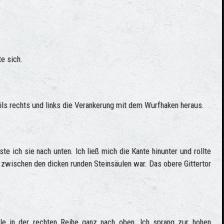
e sich.
eils rechts und links die Verankerung mit dem Wurfhaken heraus.
e ich sie nach unten. Ich ließ mich die Kante hinunter und rollte
n zwischen den dicken runden Steinsäulen war. Das obere Gittertor
ule in der rechten Reihe ganz nach oben. Ich sprang zur hohen