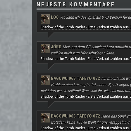
NEUESTE KOMMENTARE
LOC
Wo kann ich das Spiel als DVD Version für d
Shadow of the Tomb Raider - Erste Verkaufszahlen aus 
JÖRG
Mist, auf dem PC schwingt Lara garnicht ri
weil ich mich zum Ufer schwingen kann.
Shadow of the Tomb Raider - Erste Verkaufszahlen aus 
BAGOWU 063 TAFEYO 072
Ich möchte,ich wu
Problem eine Lösung bietet...ohne Spiel+ liegen
nicht dort wo sie sollten!! Was wollt ihr..wie soll man mit 
Shadow of the Tomb Raider - Erste Verkaufszahlen aus 
BAGOWU 063 TAFEYO 072
Habe das Spiel 2m
trotzdem keine 100%!! Wollt ihr uns veräppeln!!??
Shadow of the Tomb Raider - Erste Verkaufszahlen aus 