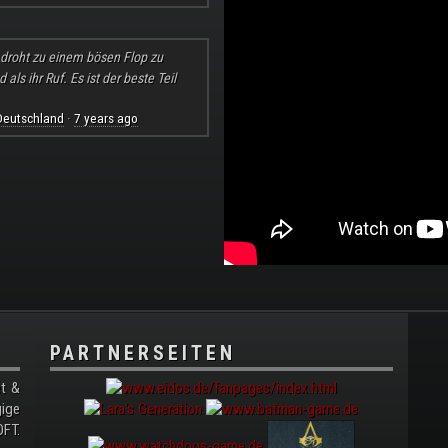
l droht zu einem bösen Flop zu
ls ihr Ruf. Es ist der beste Teil
Deutschland
7 years ago
·
PARTNERSEITEN
t &
gige
FT.