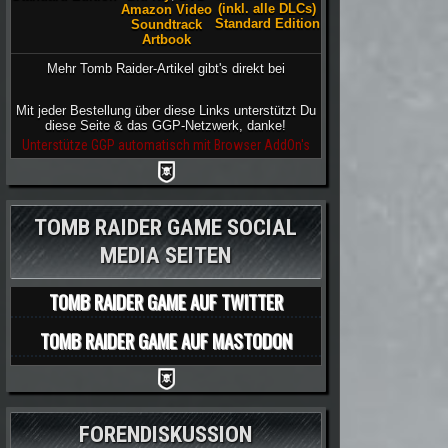
(inkl. alle DLCs)
Amazon Video
Standard Edition
Soundtrack
Artbook
Mehr Tomb Raider-Artikel gibt's direkt bei
Mit jeder Bestellung über diese Links unterstützt Du
diese Seite & das GGP-Netzwerk, danke!
Unterstütze GGP automatisch mit Browser AddOn's
TOMB RAIDER GAME SOCIAL
MEDIA SEITEN
TOMB RAIDER GAME AUF TWITTER
TOMB RAIDER GAME AUF MASTODON
FORENDISKUSSION