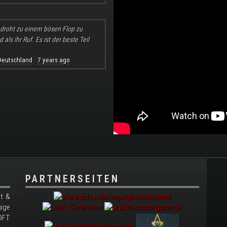
l droht zu einem bösen Flop zu
ls ihr Ruf. Es ist der beste Teil
Deutschland
7 years ago
·
PARTNERSEITEN
t &
gige
FT.