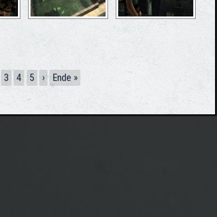
3
4
5
›
Ende »