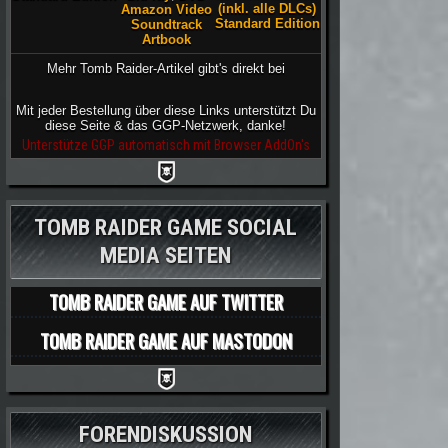
(inkl. alle DLCs)
Amazon Video
Standard Edition
Soundtrack
Artbook
Mehr Tomb Raider-Artikel gibt's direkt bei
Mit jeder Bestellung über diese Links unterstützt Du
diese Seite & das GGP-Netzwerk, danke!
Unterstütze GGP automatisch mit Browser AddOn's
TOMB RAIDER GAME SOCIAL
MEDIA SEITEN
TOMB RAIDER GAME AUF TWITTER
TOMB RAIDER GAME AUF MASTODON
FORENDISKUSSION