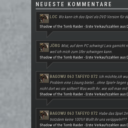
NEUESTE KOMMENTARE
LOC
Wo kann ich das Spiel als DVD Version für d
Shadow of the Tomb Raider - Erste Verkaufszahlen aus 
JÖRG
Mist, auf dem PC schwingt Lara garnicht ri
weil ich mich zum Ufer schwingen kann.
Shadow of the Tomb Raider - Erste Verkaufszahlen aus 
BAGOWU 063 TAFEYO 072
Ich möchte,ich wu
Problem eine Lösung bietet...ohne Spiel+ liegen
nicht dort wo sie sollten!! Was wollt ihr..wie soll man mit 
Shadow of the Tomb Raider - Erste Verkaufszahlen aus 
BAGOWU 063 TAFEYO 072
Habe das Spiel 2m
trotzdem keine 100%!! Wollt ihr uns veräppeln!!??
Shadow of the Tomb Raider - Erste Verkaufszahlen aus 